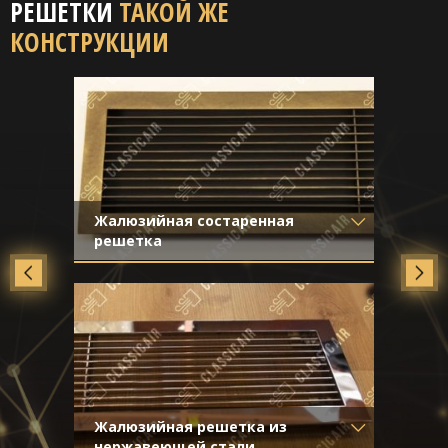
РЕШЕТКИ
ТАКОЙ ЖЕ
КОНСТРУКЦИИ
Жалюзийная состаренная
решетка
Материал
- Латунь
Отделка
- Старение с эффектом
затёртости
Жалюзийная решетка из
нержавеющей стали