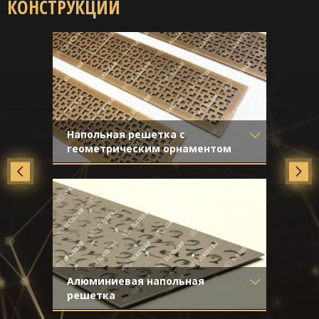
КОНСТРУКЦИИ
Напольная решетка с
геометрическим орнаментом
Материал
- Латунь
Отделка
- Старение с эффектом
затёртости
Алюминиевая напольная
решетка
Материал
- Алюминий