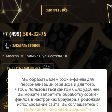
Отделка
- Покраска
СМОТРЕТЬ ВСЕ
+7 (499)
504-32-75
ЗАКАЗАТЬ ЗВОНОК
г. Москва, м. Тульская, ул. Лестева 18.
ВЫЗВАТЬ ЗАМЕРЩИКА
Мы обрабатываем cookie-файлы для
info@classicair.ru
персонализации сервисов и для того,
чтобы пользоваться сайтом было удобнее.
Пн-Сб:
10 — 20
Вы можете запретить обработку cookie-
Вс:
10 — 19
файлов в настройках браузера. Продолжая
использование сайта, Вы соглашаетесь с
Политикой конфиденциальности
.