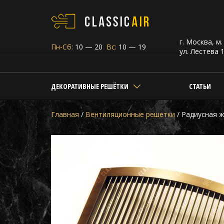
г. Москва, м
Пн-Сб:
10 — 20
Вс:
10 — 19
ул. Лестева 1
ДЕКОРАТИВНЫЕ РЕШЁТКИ
СТАТЬИ
Главная
/
Вентиляционные решетки
/
Радиусная 