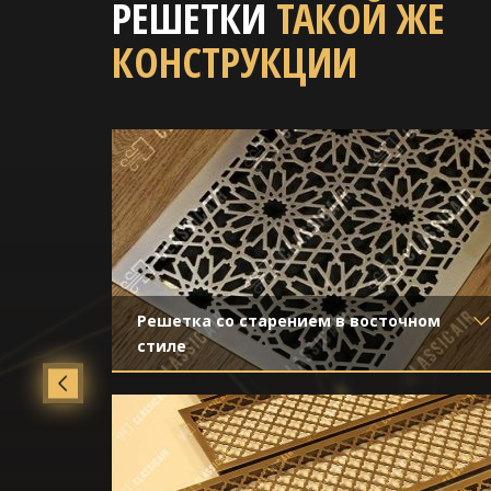
РЕШЕТКИ
ТАКОЙ ЖЕ
КОНСТРУКЦИИ
Решетка со старением в восточном
стиле
Материал
- Латунь
Отделка
- Старение с эффектом
затёртости