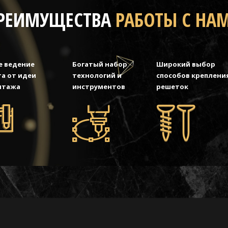
РЕИМУЩЕСТВА
РАБОТЫ С НА
е ведение
Богатый набор
Широкий выбор
а от идеи
технологий и
способов креплени
нтажа
инструментов
решеток