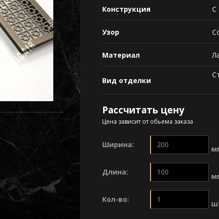
Конструкция
С
Узор
С
Материал
Л
С
Вид отделки
Рассчитать цену
Цена зависит от обьема заказа
Ширина:
м
Длина:
м
Кол-во:
ш