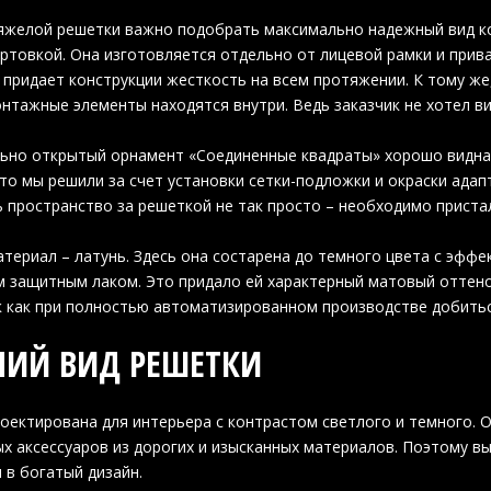
яжелой решетки важно подобрать максимально надежный вид ко
ртовкой. Она изготовляется отдельно от лицевой рамки и при
придает конструкции жесткость на всем протяжении. К тому же
онтажные элементы находятся внутри. Ведь заказчик не хотел в
ьно открытый орнамент «Соединенные квадраты» хорошо видна
то мы решили за счет установки сетки-подложки и окраски адап
 пространство за решеткой не так просто – необходимо приста
териал – латунь. Здесь она состарена до темного цвета с эффе
 защитным лаком. Это придало ей характерный матовый оттено
к как при полностью автоматизированном производстве добить
ИЙ ВИД РЕШЕТКИ
оектирована для интерьера с контрастом светлого и темного. 
х аксессуаров из дорогих и изысканных материалов. Поэтому вы
 в богатый дизайн.