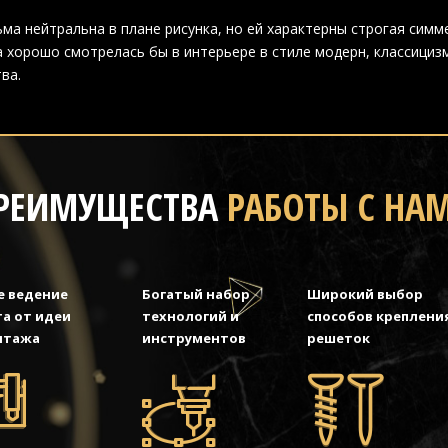
ма нейтральна в плане рисунка, но ей характерны строгая симм
 хорошо смотрелась бы в интерьере в стиле модерн, классицизм
ва.
РЕИМУЩЕСТВА
РАБОТЫ С НА
е ведение
Богатый набор
Широкий выбор
а от идеи
технологий и
способов креплени
нтажа
инструментов
решеток