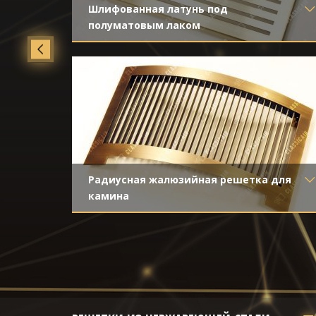
Шлифованная латунь под
нтом
полуматовым лаком
Материал
- Латунь
Отделка
- Шлифованная латунь
Радиусная жалюзийная решетка для
камина
Материал
- Латунь
Отделка
- Старение с направленной
риской