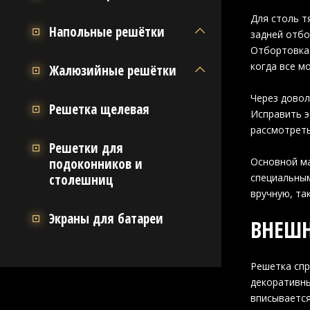
Для столь т
Напольные решётки
задней отбо
Отбортовка 
когда все м
Жалюзийные решётки
Через довол
Решетка щелевая
Исправить э
рассмотреть
Решетки для
подоконников и
Основной ма
столешниц
специальным
вручную, та
Экраны для батареи
ВНЕШН
Решетка спр
декоративны
вписывается