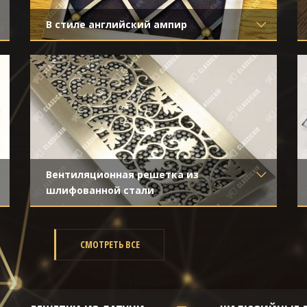
В стиле английский ампир
Материал
- Латунь
Отделка
- Старение с направленной
риской
Вентиляционная решетка из
шлифованной стали
Материал
- Нержавеющая сталь
Отделка
- Шлифованная нержавейка
СМОТРЕТЬ ВСЕ