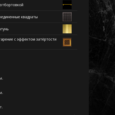
 отбортовкой
оединенные квадраты
атунь
тарение с эффектом затёртости
м.
м.
т.