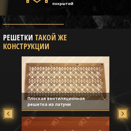
покрытий
РЕШЕТКИ
ТАКОЙ ЖЕ
КОНСТРУКЦИИ
Плоская вентиляционная
решетка из латуни
Материал
- Латунь
Отделка
- Старение с
направленной риской