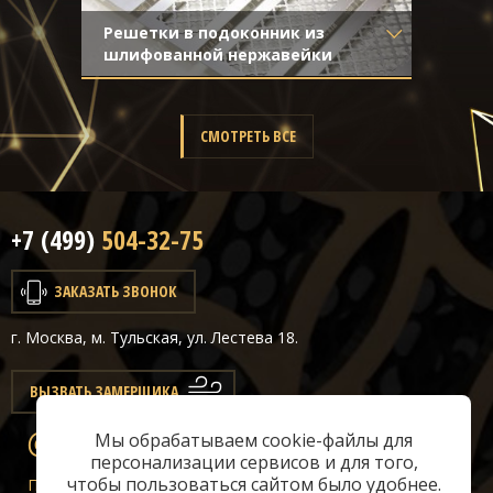
Решетки в подоконник из
шлифованной нержавейки
Материал
- Нержавеющая
сталь
Отделка
- Шлифованная
СМОТРЕТЬ ВСЕ
нержавейка
+7 (499)
504-32-75
ЗАКАЗАТЬ ЗВОНОК
г. Москва, м. Тульская, ул. Лестева 18.
ВЫЗВАТЬ ЗАМЕРЩИКА
Мы обрабатываем cookie-файлы для
info@classicair.ru
персонализации сервисов и для того,
чтобы пользоваться сайтом было удобнее.
Пн-Сб:
10 — 20