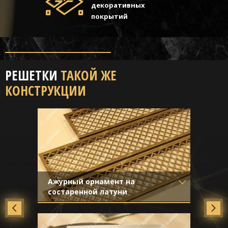
декоративных
покрытий
РЕШЕТКИ
ТАКОЙ ЖЕ
КОНСТРУКЦИИ
Ажурный орнамент на
состаренной латуни
Материал
- Латунь
Отделка
- Старение с эффектом
затёртости