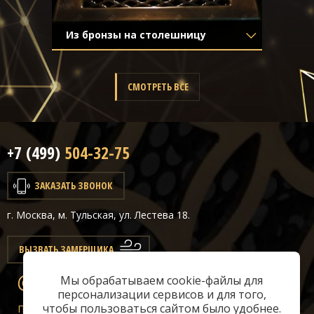
Из бронзы на столешницу
Материал
- Латунь
Отделка
- Старение с эффектом
затёртости
СМОТРЕТЬ ВСЕ
+7 (499)
504-32-75
ЗАКАЗАТЬ ЗВОНОК
г. Москва, м. Тульская, ул. Лестева 18.
ВЫЗВАТЬ ЗАМЕРЩИКА
Мы обрабатываем cookie-файлы для
info@classicair.ru
персонализации сервисов и для того,
чтобы пользоваться сайтом было удобнее.
Пн-Сб:
10 — 20