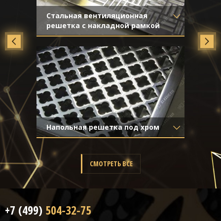
Стальная вентиляционная
решетка с накладной рамкой
Материал
- Нержавеющая
сталь
Отделка
- Шлифованная
нержавейка
Напольная решетка под хром
Материал
- Нержавеющая
сталь
Отделка
- Полированная
СМОТРЕТЬ ВСЕ
нержавейка
+7 (499)
504-32-75