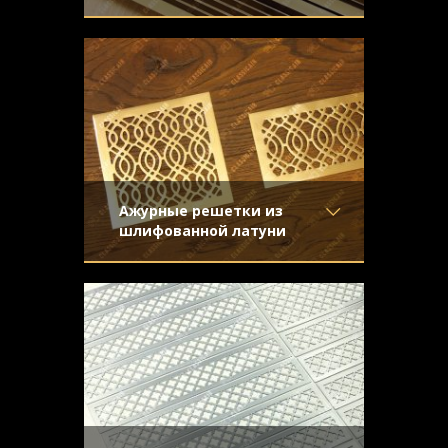
Материал
- Обычная сталь
Декоративные решетки в подоконники
Отделка
- Декорирование
жалюзийной конструкции выполнены из
под стареную латунь с
стали с покраской
затёртостью
Узор
- Щелевой
Конструкция
- С отбортовкой
Ажурные решетки из
шлифованной латуни
Материал
- Латунь
Легкие и прозрачные решетки из
Отделка
- Шлифованная
шлифованной латуни для установки в
латунь
вентиляционную отдушину и
Узор
- Волны
подоконник.
Конструкция
- Плоская