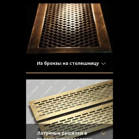
Изделие закрывает конвекционное
Отделка
- Полированная
отверстие для прохода тёплого воздуха
латунь
от радиатора в пространство над
Узор
-
подоконником
Конструкция
- С накладной
рамкой
Из бронзы на столешницу
Материал
- Латунь
Решетка с отделкой под бронзу и
Отделка
- Старение с
накладной рамкой
эффектом затёртости
Узор
- Крестоцвет
Конструкция
- С накладной
рамкой
Латунные решетки в