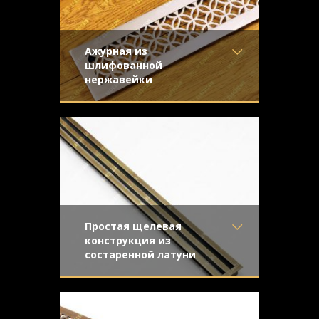
Ажурная из
шлифованной
нержавейки
Материал
- Нержавеющая
Орнамент "Кольца" на лицевой панели в
сталь
обрамлении широкой накладной рамки.
Отделка
- Шлифованная
Конструкция с отбортовкой.
нержавейка
Узор
- Кольца
Конструкция
- С отбортовкой
Простая щелевая
конструкция из
состаренной латуни
Материал
- Латунь
Изготовлена для установки в
Отделка
- Старение с
подоконник из темного дерева.
эффектом затёртости
Щелевая конструкция с отбортовкой -
Узор
- Щелевой