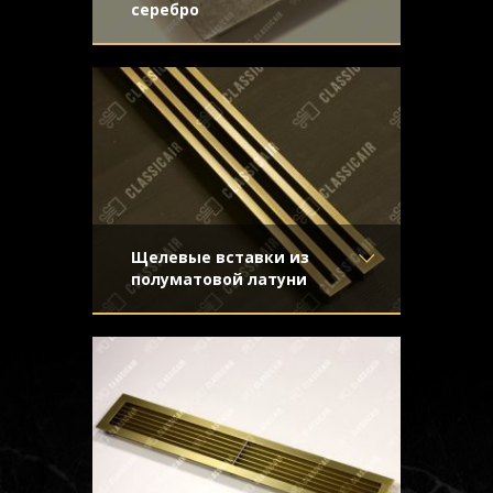
серебро
Материал
- Обычная сталь
Стальная решетка с декорированием
Отделка
-
под античное серебро. Внешне
Узор
- Треугольники
напоминает ценный антикварный
Конструкция
- С накладной
аксессуар
рамкой
Щелевые вставки из
полуматовой латуни
Материал
- Латунь
Две щелевые решетки,
Отделка
- Старение с
предназначенные для установки в
эффектом затёртости
подоконник. Основа – состаренная
Узор
- Щелевой
латунь,
Конструкция
- С отбортовкой