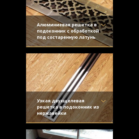
Алюминиевая решетка в
подоконник с обработкой
под состаренную латунь
Материал
- Алюминий
Для этого проекта в качестве
Отделка
- Декорирование
материала для решетки в подоконник
под стареную латунь с
был выбран алюминий толщиной 6 мм.
затёртостью
Узор
- Majestic
Конструкция
- С отбортовкой
Узкая двухщелевая
решетка в подоконник из
нержавейки
Материал
- Нержавеющая
Узкая двухщелевая решетка в
сталь
подоконник выполнена из
Отделка
- Полированная
нержавеющей стали, которая