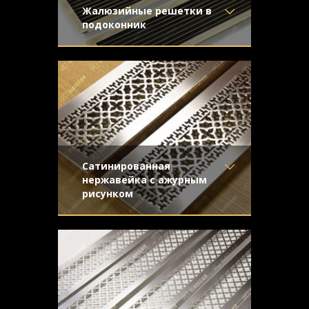
Жалюзийные решетки в
подоконник
Материал
- Латунь
Предназначались для установки в
Отделка
- Старение с
длинные подоконники. Простые формы
направленной риской
жалюзийной конструкции подчеркивают
Узор
-
благородство натурального металла.
Конструкция
- Жалюзи
Сатинированная
нержавейка с ажурным
рисунком
Материал
- Нержавеющая
Классический орнамент Majestic с
сталь
геометричным узором по периметру.
Отделка
- Шлифованная
Качественная ручная полировка
нержавейка
поверхности.
Узор
- Majestic
Конструкция
- С отбортовкой