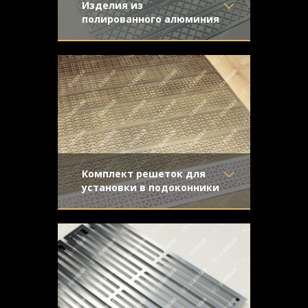
Изделия из
полированного алюминия
Материал
- Алюминий
Когда необходимо получить красивую
Отделка
- Шлифованный
металлическую поверхность без ярко
алюминий
выраженного блика, шлифованный
Узор
- Classic
алюминий является отличным
Конструкция
- Плоская
решением.
Комплект решеток для
установки в подоконники
Материал
- ЛатуньАлюминий
Состаренная латунь и алюминий под
Отделка
- ПокраскаСтарение
покраску - два вида обработки
с эффектом затёртости
поверхности в один интерьер.
Узор
- Соединенные
квадраты
Конструкция
- Плоская