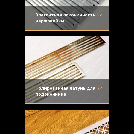
Элегантная лаконичность
нержавейки
Материал
- Нержавеющая
Конвекционные решетки в лаконичном
сталь
стиле из шлифованной нержавейки.
Отделка
- Шлифованная
Конструкция с отбортовкой для
нержавейка
незаметного крепежа в монтажном
Узор
- Щелевой
отверстии.
Конструкция
- С отбортовкой
Полированная латунь для
подоконника
Материал
- Латунь
Решетки с прорезными отверстиями из
Отделка
- Полированная
полированной латуни с поперечными
латунь
перемычками и внутренними бортами
Узор
- Щелевой
для незаметного крепежа.
Конструкция
- С отбортовкой