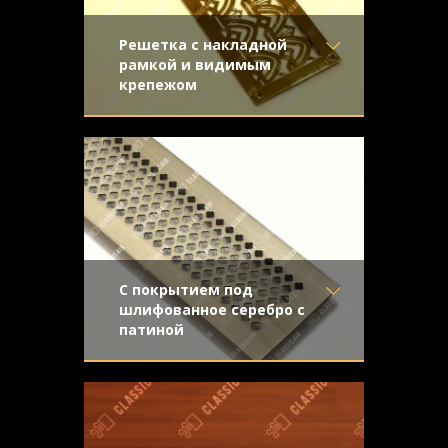
Решетка с накладной
рамкой и видимым
крепежом
Материал
- Латунь
Золотая панель с накладной рамкой и
Отделка
- Полированная
ампирным узором
латунь
Узор
-
Конструкция
- С накладной
рамкой
С покрытием под
шлифованное серебро с
патиной
Материал
- Обычная сталь
Решетка из с покрытием под серебро с
Отделка
- Шлифованная
направленной шлифовкой патины
нержавейка
Узор
- Крестоцвет
Конструкция
- С отбортовкой