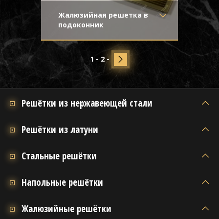
Жалюзийная решетка в
подоконник
Материал
- Латунь
Классическая конструкция с прямыми
Отделка
- Старение с
жалюзи из латуни
направленной риской
1
2
Узор
-
Конструкция
- Жалюзи
Решётки из нержавеющей стали
Решётки из латуни
Стальные решётки
Напольные решётки
Жалюзийные решётки