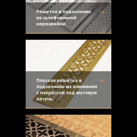
Решетки в подоконник
из шлифованной
нержавейки
Материал
- Нержавеющая
Орнамент «Classic», используемый на
сталь
этих решетках, – один из самых
Отделка
- Шлифованная
востребованных среди наших
нержавейка
Узор
- Classic
Конструкция
- С отбортовкой
Плоская решетка в
подоконник из алюминия
с покраской под матовую
латунь
Материал
- Алюминий
Решетка из алюминия предназначена
Отделка
- Покраска
для декорирования конвекционного
Узор
- Majestic
отверстия в подоконнике. Она
Конструкция
- Плоская