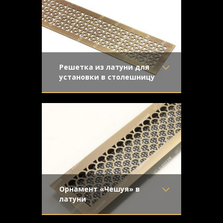
лаконично и стильно.
Конструкция
- С отбортовкой
Решетка из латуни для
установки в столешницу
Материал
- Латунь
Легкое старение с направленной
Отделка
- Старение с
шлифовкой приоткрывает светлую
направленной риской
поверхность натуральной латуни, а
Узор
- Соединенные
деликатный налет патины придает
квадраты
решетке изделию винтажный вид.
Конструкция
- Плоская
Орнамент «Чешуя» в
латуни
Материал
- Латунь
Для установки в подоконник.