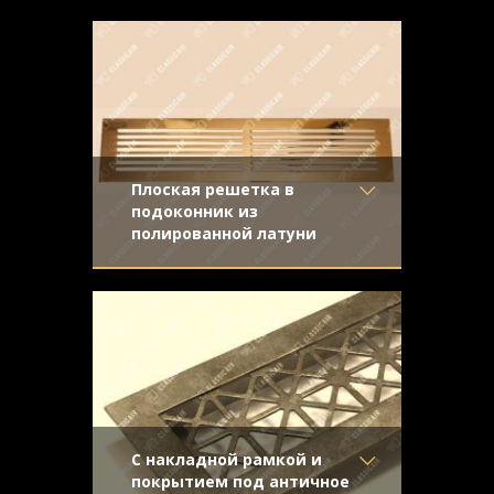
Стальная полированная решетка с
сталь
геометрическим орнаментом.
Отделка
- Полированная
Конструкция с отбортовкой и скрытым
нержавейка
крепежом
Узор
- Плитка
Конструкция
- С отбортовкой
Плоская решетка в
подоконник из
полированной латуни
Материал
- Латунь
Латунная полированная панель простой
Отделка
- Полированная
плоской конструкции
латунь
Узор
-
Конструкция
- Плоская
С накладной рамкой и
покрытием под античное