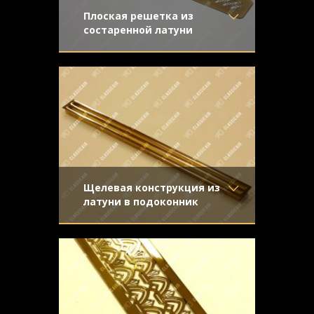
Плоская решетка из
состаренной латуни
Материал
- Латунь
Простой и элегантный аксессуар со
Отделка
- Старение с
старением под бронзу
эффектом затёртости
Узор
- Волны
Конструкция
- Плоская
Щелевая конструкция из
латуни в подоконник
Материал
- Латунь
Решетка с П-ламелью из полированной
Отделка
- Полированная
латуни. Присутствует задняя
латунь
отбортовка и скрытый крепеж
Узор
- Щелевой
Конструкция
- С отбортовкой