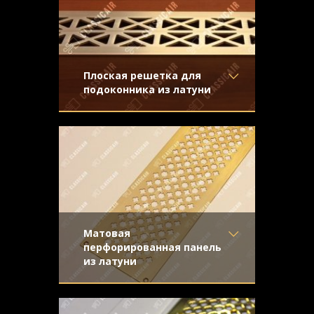
Плоская решетка для
подоконника из латуни
Материал
- Латунь
В виде пластины с геометрическим
Отделка
- Шлифованная
рисунком и матовой золотистой
латунь
поверхностью
Узор
- Треугольники
Конструкция
- Плоская
Матовая
перфорированная панель
из латуни
Материал
- Латунь
Плоская решетка из латуни, покрытая
Отделка
- Шлифованная
матовым лаком. Орнамент "Сетка со
латунь