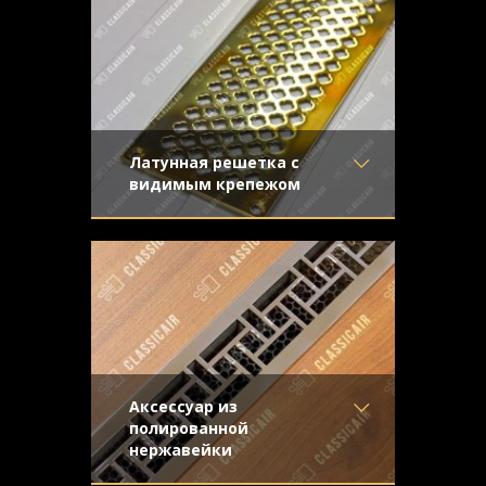
звездами"
Узор
- Сетка со звёздами
Конструкция
- Плоская
Латунная решетка с
видимым крепежом
Материал
- Латунь
Плоская решетка из полированной
Отделка
- Полированная
латуни. В комплекте идут монтажные
латунь
саморезы
Узор
- Крестоцвет
Конструкция
- Плоская
Аксессуар из
полированной
нержавейки
Материал
- Нержавеющая