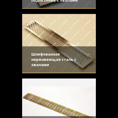
подоконник с овалами
Материал
- Латунь
Вставки в подоконник с простой
Отделка
- Старение с
перфорацией и золотистой
направленной риской
поверхностью с легким старением
Узор
- Эллипсы
Конструкция
- С отбортовкой
Шлифованная
нержавеющая сталь с
овалами
Материал
- Нержавеющая
Шлифованная нержавеющая сталь и
сталь
орнамент "Эллипсы". Конструкция с
Отделка
- Шлифованная
отбортовкой
нержавейка
Узор
- Эллипсы
Конструкция
- С отбортовкой