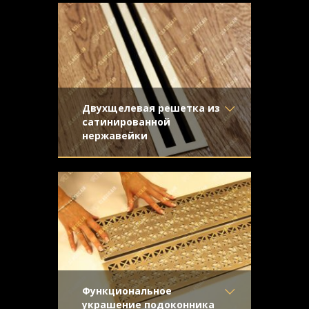
Отделка
- Старение с
Использована конструкция с
направленной риской
отбортовкой с закрепленной
Узор
- Чешуя
металлической сеткой.
Конструкция
- С отбортовкой
Двухщелевая решетка из
сатинированной
нержавейки
Материал
- Нержавеющая
Благодаря своему лаконичному и
сталь
стильному внешнему виду изделие
Отделка
- Шлифованная
является идеальным дополнением
нержавейка
любого современного интерьера.
Узор
- Щелевой
Конструкция
- С отбортовкой
Функциональное
украшение подоконника