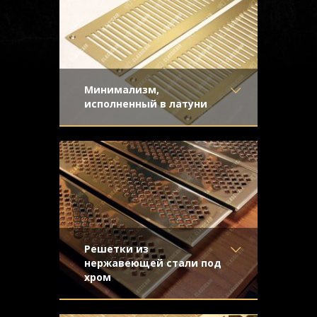
Минимализм,
исполненный в латуни
Материал
- Латунь
Лаконичный рисунок, матовая
Отделка
- Шлифованная
поверхность шлифованной латуни,
латунь
плоская конструкция - элегантный
Узор
- Щелевой
минимализм.
Конструкция
- Плоская
Решетки из
нержавеющей стали под
хром
Материал
- Нержавеющая
Полированная до зеркального блеска
сталь