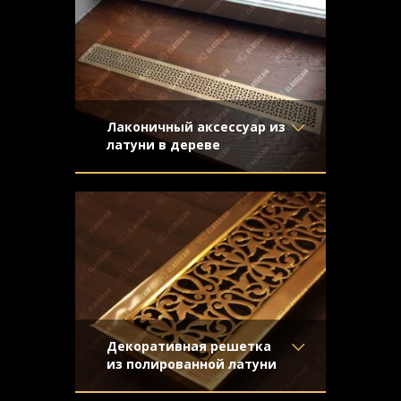
нержавейка
обеспечивает изделию
Узор
- Щелевой
Конструкция
- С отбортовкой
Лаконичный аксессуар из
латуни в дереве
Материал
- Латунь
Латунная решетка установлена в
Отделка
- Старение с
подоконник заподлицо с поверхностью
эффектом затёртости
Узор
- Соединенные
квадраты
Конструкция
- Плоская
Декоративная решетка
из полированной латуни
Материал
- Латунь