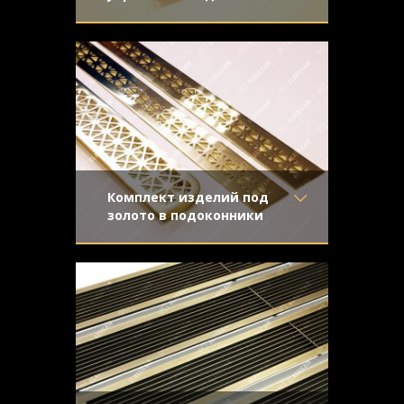
Материал
- Латунь
Легкое старение с шлифовкой патины и
Отделка
- Старение с
адаптированный орнамент
эффектом затёртости
"Треугольники" органично дополнили
Узор
- Треугольники
интерьер в стиле прованс.
Конструкция
- С отбортовкой
Комплект изделий под
золото в подоконники
Материал
- Латунь
Изготовлены для установки в
Отделка
- Полированная
мраморные и деревянные подоконники.
латунь
Золотой блеск отлично работает и в
Узор
- Треугольники
сочетании с обеими поверхностями.
Конструкция
- Плоская