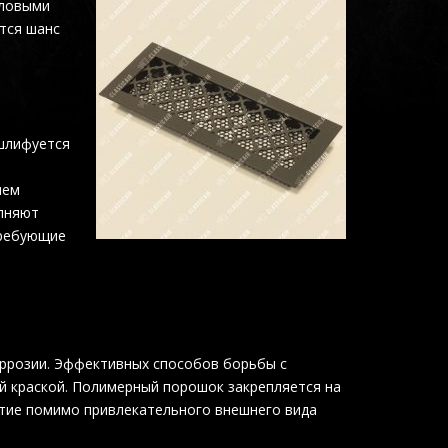
иловыми
тся шанс
 шлифуется
яем
олняют
требующие
оррозии. Эффективных способов борьбы с
й краской. Полимерный порошок закрепляется на
ытие помимо привлекательного внешнего вида