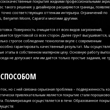
высококачественные покрытия жидкими профессиональными акр
с такого решения: у дизайнеров расширяются границы, появляе
, точно соответствующих оттенкам интерьера. Ограничений по
, Benjamin Moore, Caparol и многими другими.
отовка. Поверхность очищается от всех видов загрязнений,
вается грунтовкой со всех сторон. Далее грунт высушивается,
олько строгое соблюдение технологии вкупе с современным
особно гарантировать качественный результат. Мы осуществл
ные этапы в собственном малярном цеху. Основную работу вып
сюда не допускают или им даётся только простые задания, не 
 СПОСОБОМ
еток, но с ней связана серьезная проблема – подверженность к
етически привлекательным является покрытие стали порошково
та. Полимеризация осуществляется в печи. Образованное покр
муществ: