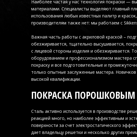
Наиболее частая у нас технология покраски — 
материалами. Специалисты выделяют главный плю
использования любых известных палитр и красок
производителям также нет: мы работаем с Sikkens
Важная часть работы с акриловой краской – подг
обезжиривается, тщательно высушивается, покры
с лицевой стороны изделия и обезжиривается. Т
оборудованием и профессионализмом мастера сп
покраску и все подготовительные и промежуточ
только опытные заслуженные мастера. Новичков 
высокой квалификации.
ПОКРАСКА ПОРОШКОВЫМ
Сталь активно используется в производстве реш
реакцией много, но наиболее эффективным и эст
поверхности за счет электростатического эффек
дает владельцу решетки и несколько других преи