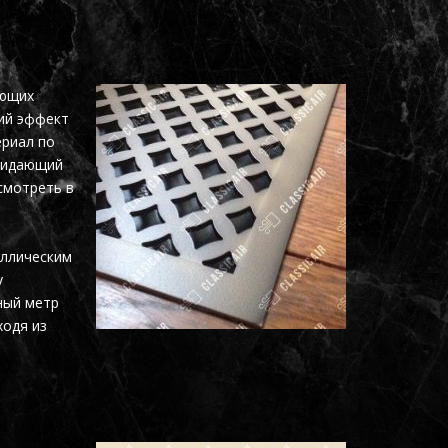
ующих
ий эффект
ериал по
придающий
смотреть в
аллическим
у
ный метр
ходя из