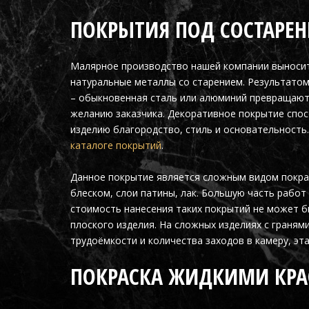
ПОКРЫТИЯ ПОД СОСТАРЕ
Малярное производство нашей компании выносит
натуральные металлы со старением. Результато
– обыкновенная сталь или алюминий превращаютс
желанию заказчика. Декоративное покрытие спос
изделию благородство, стиль и основательност
каталоге покрытий
.
Данное покрытие является сложным видом покрас
блеском, слои патины, лак. Большую часть рабо
стоимость нанесения таких покрытий не может бы
плоского изделия. На сложных изделиях с граням
трудоёмкости и количества заходов в камеру, эт
ПОКРАСКА ЖИДКИМИ КР