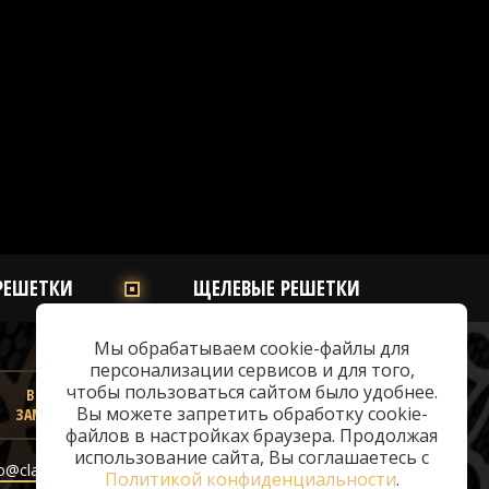
РЕШЕТКИ
ЩЕЛЕВЫЕ РЕШЕТКИ
Мы обрабатываем cookie-файлы для
персонализации сервисов и для того,
чтобы пользоваться сайтом было удобнее.
ВЫЗВАТЬ
Вы можете запретить обработку cookie-
ЗАМЕРЩИКА
файлов в настройках браузера. Продолжая
© 2026 «ClassicAir»
использование сайта, Вы соглашаетесь с
o@classicair.ru
Политикой конфиденциальности
.