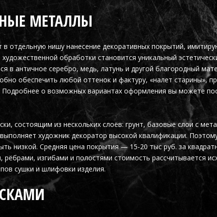
ННЫЕ МЕТАЛЛЫ
 в отдельную нишу нанесение декоративных покрытий, имитир
м художественной обработки становится уникальный эстетическ
я в античное серебро, медь, латунь и другой благородный мат
обно обеспечить любой оттенок и фактуру, «налет старины», 
ь. Подробнее о возможных вариантах оформления вы можете по
ки, состоящим из нескольких слоёв: грунт, базовые слои с мет
т выполняет художник декоратор высокой квалификации. Поэтом
ть низкой. Средняя цена покрытия — 15-20 тыс руб. за квадрат
и, рёбрами, изгибами и полостями стоимость рассчитывается ис
апов сушки и шлифовки изделия.
АСКАМИ