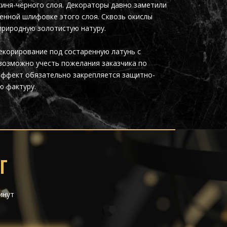
синя-чёрного слоя. Декораторы давно заметили
нной шлифовке этого слоя. Сквозь окислы
природную золотистую натуру.
екорирование под состаренную латунь с
возможно учесть пожелания заказчика по
 эффект обязательно закрепляется защитно-
ю фактуру.
Г
инут