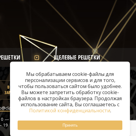
РЕШЕТКИ
ЩЕЛЕВЫЕ РЕШЕТКИ
Мы обрабатываем cookie-файлы для
персонализации сервисов и для того,
чтобы пользоваться сайтом было удобнее.
ВЫЗВАТЬ
Вы можете запретить обработку cookie-
ЗАМЕРЩИКА
файлов в настройках браузера. Продолжая
© 2026 «ClassicAir»
использование сайта, Вы соглашаетесь с
o@classicair.ru
Политикой конфиденциальности
.
Политика
0 — 20
конфиденциальности
— 19
Принять