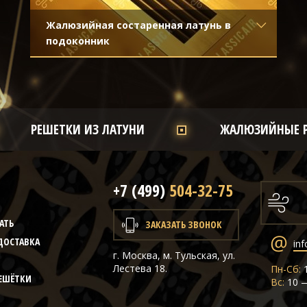
Жалюзийная состаренная латунь в
подоконник
Материал
- Латунь
Отделка
- Декорирование под
стареную латунь с направленной
риской
РЕШЕТКИ ИЗ ЛАТУНИ
ЖАЛЮЗИЙНЫЕ 
+7 (499)
504-32-75
Ы
АТЬ
ЗАКАЗАТЬ ЗВОНОК
ДОСТАВКА
inf
г. Москва, м. Тульская, ул.
Лестева 18.
Пн-Сб:
1
РЕШЁТКИ
Вс:
10 