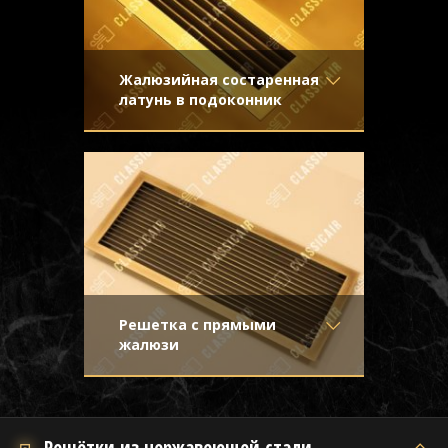
Жалюзийная состаренная
латунь в подоконник
Материал
- Латунь
Декоративная решетка в подоконник с
Отделка
- Декорирование
жалюзи из латуни с легким эффектом
под стареную латунь с
старения
направленной риской
Узор
-
Конструкция
- Жалюзи
Решетка с прямыми
жалюзи
Материал
- Латунь
Приглушенное, благородное сияние
Отделка
- Старение с
такой решетки привносит в интерьер
эффектом затёртости
красоту и изысканность
Узор
-
Решётки из нержавеющей стали