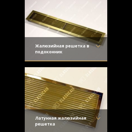
Отделка
- Шлифованная
направленная шлифовка
нержавейка
Узор
-
Конструкция
- Жалюзи
Жалюзийная решетка в
подоконник
Материал
- Латунь
Классическая конструкция с прямыми
Отделка
- Старение с
жалюзи из латуни
направленной риской
Узор
-
Конструкция
- Жалюзи
Латунная жалюзийная
решетка