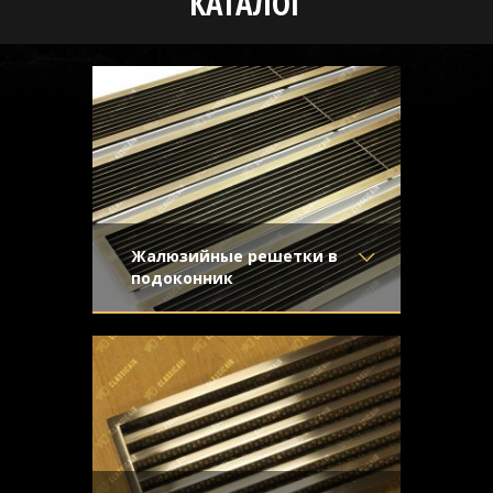
КАТАЛОГ
Жалюзийные решетки в
подоконник
Материал
- Латунь
Предназначались для установки в
Отделка
- Старение с
длинные подоконники. Простые формы
направленной риской
жалюзийной конструкции подчеркивают
Узор
-
благородство натурального металла.
Конструкция
- Жалюзи