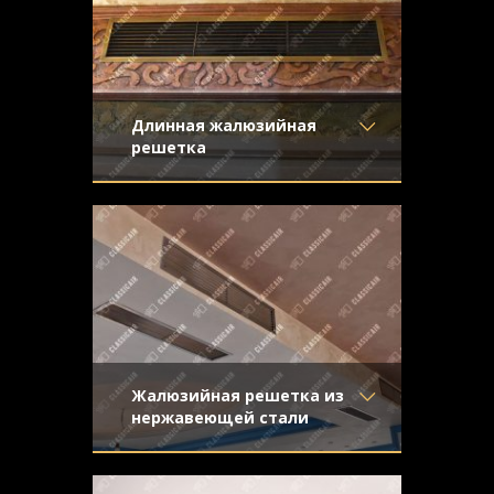
Конструкция
- Жалюзи
Длинная жалюзийная
решетка
Материал
- Латунь
Жалюзийная вентиляционная решетка
Отделка
- Старение с
из латуни со средним старением и
эффектом затёртости
эффектом затертости
Узор
-
Конструкция
- Жалюзи
Жалюзийная решетка из
нержавеющей стали
Материал
- Нержавеющая
Решетка жалюзийного типа из
сталь
нержавеющей стали. Отделка -