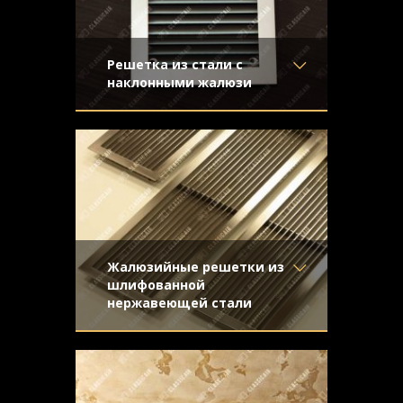
Решетка из стали с
наклонными жалюзи
Материал
- Обычная сталь
Стальная решетка с покраской под
Отделка
- Покраска
серебристый металлик. Наклонные
Узор
-
жалюзи и скрытый крепеж
Конструкция
- Жалюзи
Жалюзийные решетки из
шлифованной
нержавеющей стали
Материал
- Нержавеющая
Жалюзийные решетки из нержавеющей
сталь
стали для вентиляции. Отделка -
Отделка
- Шлифованная
направленная шлифовка
нержавейка
Узор
-