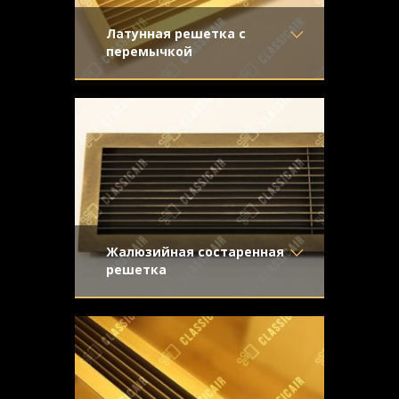
Латунная решетка с
перемычкой
Материал
- Латунь
Настоящее украшение интерьера,
Отделка
- Шлифованная
особенно эффектно выглядит в
латунь
сочетании с темными деревянными
Узор
-
подоконниками
Конструкция
- Жалюзи
Жалюзийная состаренная
решетка
Материал
- Латунь
Вентиляционная решетка из старенной
Отделка
- Старение с
латуни для применения в системе
эффектом затёртости
принудительной вентиляции и
Узор
-
кондиционирования
Конструкция
- Жалюзи