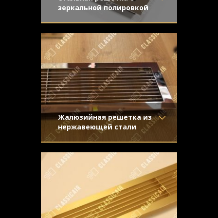
зеркальной полировкой
Материал
- Нержавеющая
Решетка жалюзийного типа сложна в
сталь
производстве, но обладает
Отделка
- Полированная
неповторимым внешним видом.
нержавейка
Зеркальная
Узор
-
Конструкция
- Жалюзи
Жалюзийная решетка из
нержавеющей стали
Материал
- Нержавеющая
Стальная жалюзийная решетка –
сталь
дорогой и изысканный декоративный
Отделка
- Полированная
аксессуар. Мы предложили клиенту
нержавейка
Узор
-
Конструкция
- Жалюзи