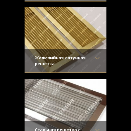
Материал
- Латунь
Жалюзийная решетка из полированной
Отделка
- Полированная
латуни для вентиляционного отверстия.
латунь
Жалюзи прямые, крепеж
Узор
-
Конструкция
- Жалюзи
Жалюзийная латунная
решетка
Материал
- Латунь
Жалюзийная решетка сложна в
Отделка
- Шлифованная
производстве и обработке, что
латунь
превращает ее не только в изысканный
Узор
-
Конструкция
- Жалюзи
Стальная решетка с