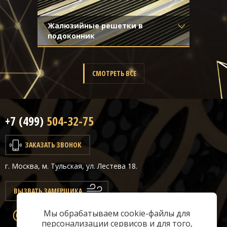
Жалюзийные решетки в
подоконник
Материал
- Латунь
Отделка
- Старение с
направленной риской
СМОТРЕТЬ ВСЕ
+7 (499)
504-32-75
ЗАКАЗАТЬ ЗВОНОК
г. Москва, м. Тульская, ул. Лестева 18.
ВЫЗВАТЬ ЗАМЕРЩИКА
Мы обрабатываем cookie-файлы для
info@classicair.ru
персонализации сервисов и для того,