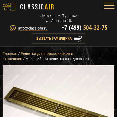
г. Москва, м. Тульская
ул. Лестева 18.
+7 (499)
504-32-75
info@classicair.ru
ВЫЗВАТЬ ЗАМЕРЩИКА
Главная
/
Решетки для подоконников и
столешниц
/
Жалюзийная решетка в подоконник