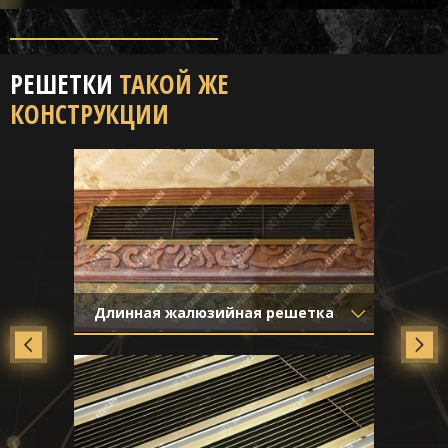
РЕШЕТКИ
ТАКОЙ ЖЕ
КОНСТРУКЦИИ
Длинная жалюзийная решетка
Материал
- Латунь
Отделка
- Старение с эффектом
затёртости