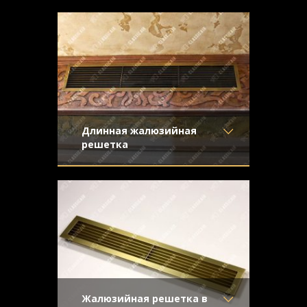
Золотистая вентиляционная решетка из
Отделка
- Шлифованная
матовой шлифованной латуни с жалюзи
латунь
Узор
-
Конструкция
- Жалюзи
Длинная жалюзийная
решетка
Материал
- Латунь
Жалюзийная вентиляционная решетка
Отделка
- Старение с
из латуни со средним старением и
эффектом затёртости
эффектом затертости
Узор
-
Конструкция
- Жалюзи
Жалюзийная решетка в