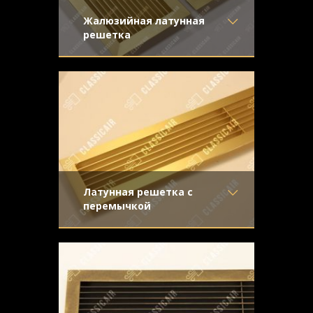
Жалюзийная латунная
решетка
Материал
- Латунь
Жалюзийная решетка сложна в
Отделка
- Шлифованная
производстве и обработке, что
латунь
превращает ее не только в изысканный
Узор
-
Конструкция
- Жалюзи
Латунная решетка с
перемычкой
Материал
- Латунь
Настоящее украшение интерьера,
Отделка
- Шлифованная
особенно эффектно выглядит в
латунь
сочетании с темными деревянными
Узор
-
подоконниками
Конструкция
- Жалюзи