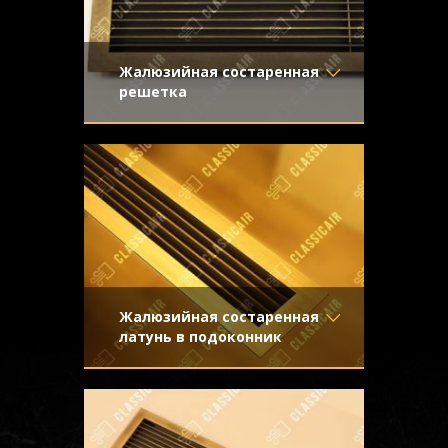
Жалюзийная состаренная
решетка
Материал
- Латунь
Вентиляционная решетка из старенной
Отделка
- Старение с
латуни для применения в системе
эффектом затёртости
принудительной вентиляции и
Узор
-
кондиционирования
Конструкция
- Жалюзи
Жалюзийная состаренная
латунь в подоконник
Материал
- Латунь
Декоративная решетка в подоконник с
Отделка
- Декорирование
жалюзи из латуни с легким эффектом
под стареную латунь с
старения
направленной риской
Узор
-