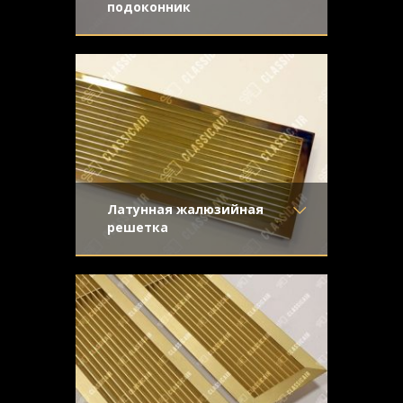
подоконник
Материал
- Латунь
Классическая конструкция с прямыми
Отделка
- Старение с
жалюзи из латуни
направленной риской
Узор
-
Конструкция
- Жалюзи
Латунная жалюзийная
решетка
Материал
- Латунь
Жалюзийная решетка из полированной
Отделка
- Полированная
латуни для вентиляционного отверстия.
латунь
Жалюзи прямые, крепеж
Узор
-
Конструкция
- Жалюзи