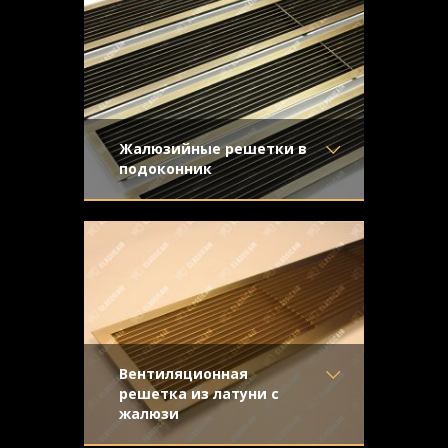
Жалюзийные решетки в
подоконник
Материал
- Латунь
Предназначались для установки в
Отделка
- Старение с
длинные подоконники. Простые формы
направленной риской
жалюзийной конструкции подчеркивают
Узор
-
благородство натурального металла.
Конструкция
- Жалюзи
Вентиляционная
решетка из латуни с
жалюзи
Материал
- Латунь