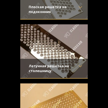
Плоская решетка на
подоконник
Материал
- Латунь
Полированная латунь с орнаментом
Отделка
- Полированная
крестоцвет с видимым крепежом
латунь
Узор
- Крестоцвет
Конструкция
- Плоская
Латунная решетка на
столешницу
Материал
- Латунь
Из полированной латуни для установки
Отделка
- Полированная
на конвекционное отверстие
латунь
Узор
- Сетка со звёздами
Конструкция
- Плоская