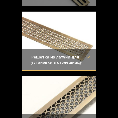
Материал
- Латунь
Изготовлена для установки в
Отделка
- Старение с
подоконник из темного дерева.
эффектом затёртости
Щелевая конструкция с отбортовкой -
Узор
- Щелевой
лаконично и стильно.
Конструкция
- С отбортовкой
Решетка из латуни для
установки в столешницу
Материал
- Латунь
Легкое старение с направленной
Отделка
- Старение с
шлифовкой приоткрывает светлую
направленной риской
поверхность натуральной латуни, а
Узор
- Соединенные
деликатный налет патины придает
квадраты
решетке изделию винтажный вид.
Конструкция
- Плоская