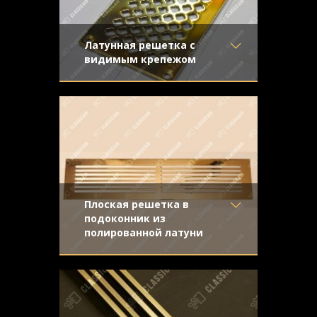
Латунная решетка с
видимым крепежом
Материал
- Латунь
Плоская решетка из полированной
Отделка
- Полированная
латуни. В комплекте идут монтажные
латунь
саморезы
Узор
- Крестоцвет
Конструкция
- Плоская
Плоская решетка в
подоконник из
полированной латуни
Материал
- Латунь
Латунная полированная панель простой
Отделка
- Полированная
плоской конструкции
латунь
Узор
-
Конструкция
- Плоская