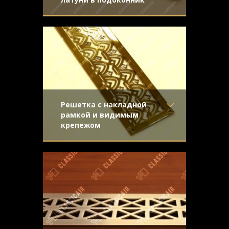
Материал
- Латунь
Решетка с П-ламелью из полированной
Отделка
- Полированная
латуни. Присутствует задняя
латунь
отбортовка и скрытый крепеж
Узор
- Щелевой
Конструкция
- С отбортовкой
Решетка с накладной
рамкой и видимым
крепежом
Материал
- Латунь
Золотая панель с накладной рамкой и
Отделка
- Полированная
ампирным узором
латунь
Узор
-
Конструкция
- С накладной
рамкой