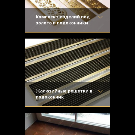
Комплект изделий под
золото в подоконники
Материал
- Латунь
Изготовлены для установки в
Отделка
- Полированная
мраморные и деревянные подоконники.
латунь
Золотой блеск отлично работает и в
Узор
- Треугольники
сочетании с обеими поверхностями.
Конструкция
- Плоская
Жалюзийные решетки в
подоконник
Материал
- Латунь
Предназначались для установки в
Отделка
- Старение с
длинные подоконники. Простые формы
направленной риской
жалюзийной конструкции подчеркивают
Узор
-
благородство натурального металла.
Конструкция
- Жалюзи