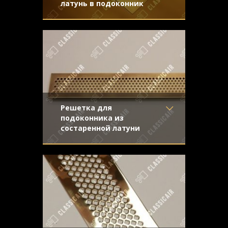
латунь в подоконник
Материал
- Латунь
Декоративная решетка в подоконник с
Отделка
- Декорирование
жалюзи из латуни с легким эффектом
под стареную латунь с
старения
направленной риской
Узор
-
Конструкция
- Жалюзи
Решетка для
подоконника из
состаренной латуни
Материал
- Латунь
Притягательная шелковистая фактура
Отделка
- Старение с
решетки достигнута применением
эффектом затёртости
особых технологий старения.
Узор
- Крестоцвет
Конструкция
- С отбортовкой