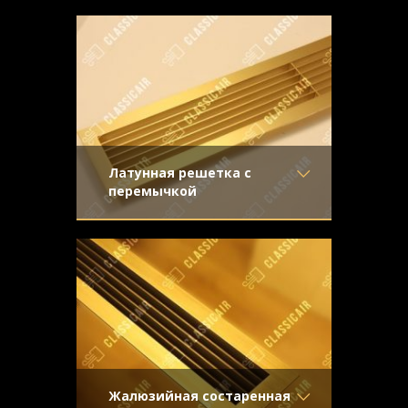
Светлая латунная решетка, отделка –
Отделка
- Шлифованная
направленная шлифовка под матовым
латунь
лаком. Плоская конструкция,
Узор
-
Конструкция
- Плоская
Латунная решетка с
перемычкой
Материал
- Латунь
Настоящее украшение интерьера,
Отделка
- Шлифованная
особенно эффектно выглядит в
латунь
сочетании с темными деревянными
Узор
-
подоконниками
Конструкция
- Жалюзи
Жалюзийная состаренная