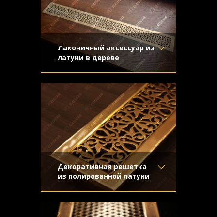
Лаконичный аксессуар из
латуни в дереве
Материал
- Латунь
Латунная решетка установлена в
Отделка
- Старение с
подоконник заподлицо с поверхностью
эффектом затёртости
Узор
- Соединенные
квадраты
Конструкция
- Плоская
Декоративная решетка
из полированной латуни
Материал
- Латунь
Изделие закрывает конвекционное
Отделка
- Полированная
отверстие для прохода тёплого воздуха
латунь
от радиатора в пространство над