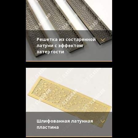
Узор
-
Конструкция
- Жалюзи
Решетка из состаренной
латуни с эффектом
затертости
Материал
- Латунь
Массивные изделия с геометрическим
Отделка
- Старение с
рисунком из состаренной латуни
эффектом затёртости
Узор
- Соединенные
квадраты
Конструкция
- С отбортовкой
Шлифованная латунная
пластина
Материал
- Латунь