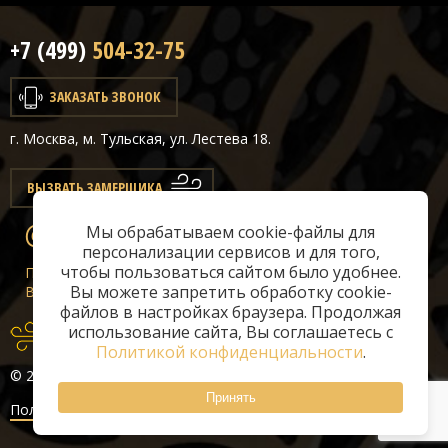
+7 (499)
504-32-75
ЗАКАЗАТЬ ЗВОНОК
г. Москва, м. Тульская, ул. Лестева 18.
ВЫЗВАТЬ ЗАМЕРЩИКА
Мы обрабатываем cookie-файлы для
info@classicair.ru
персонализации сервисов и для того,
чтобы пользоваться сайтом было удобнее.
Пн-Сб:
10 — 20
Вы можете запретить обработку cookie-
Вс:
10 — 19
файлов в настройках браузера. Продолжая
использование сайта, Вы соглашаетесь с
Политикой конфиденциальности
.
© 2026 «ClassicAir»
Принять
Политика конфиденциальности