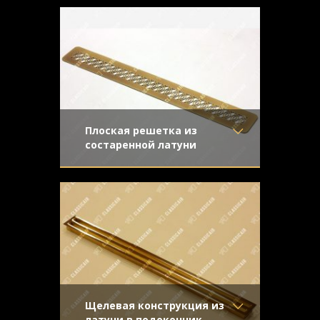
Отделка
- Старение с
перфорацией и золотистой
направленной риской
поверхностью с легким старением
Узор
- Эллипсы
Конструкция
- С отбортовкой
Плоская решетка из
состаренной латуни
Материал
- Латунь
Простой и элегантный аксессуар со
Отделка
- Старение с
старением под бронзу
эффектом затёртости
Узор
- Волны
Конструкция
- Плоская
Щелевая конструкция из
латуни в подоконник