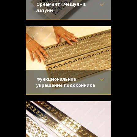
Орнамент «Чешуя» в
латуни
Материал
- Латунь
Для установки в подоконник.
Отделка
- Старение с
Использована конструкция с
направленной риской
отбортовкой с закрепленной
Узор
- Чешуя
металлической сеткой.
Конструкция
- С отбортовкой
Функциональное
украшение подоконника
Материал
- Латунь
Легкое старение с шлифовкой патины и
Отделка
- Старение с
адаптированный орнамент
эффектом затёртости
"Треугольники" органично дополнили
Узор
- Треугольники
интерьер в стиле прованс.
Конструкция
- С отбортовкой