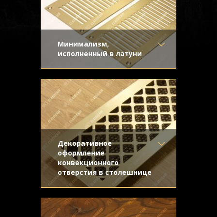
Минимализм,
исполненный в латуни
Материал
- Латунь
Лаконичный рисунок, матовая
Отделка
- Шлифованная
поверхность шлифованной латуни,
латунь
плоская конструкция - элегантный
Узор
- Щелевой
минимализм.
Конструкция
- Плоская
Декоративное
оформление
конвекционного
отверстия в столешнице
Материал
- Латунь
Шлифованная латунь под матовым
Отделка
- Шлифованная
лаком. Конструкция с отбортовкой и
латунь
внутренней подложкой из темной сетки.
Узор
- Ромбы с узлами