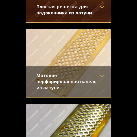
Плоская решетка для
подоконника из латуни
Материал
- Латунь
В виде пластины с геометрическим
Отделка
- Шлифованная
рисунком и матовой золотистой
латунь
поверхностью
Узор
- Треугольники
Конструкция
- Плоская
Матовая
перфорированная панель
из латуни
Материал
- Латунь
Плоская решетка из латуни, покрытая
Отделка
- Шлифованная
матовым лаком. Орнамент "Сетка со
латунь
звездами"
Узор
- Сетка со звёздами
Конструкция
- Плоская