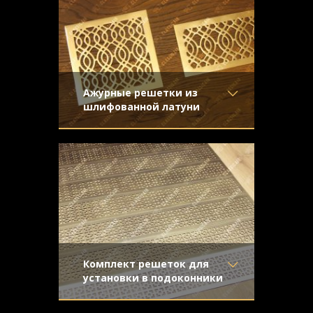
Конструкция
- С отбортовкой
Ажурные решетки из
шлифованной латуни
Материал
- Латунь
Легкие и прозрачные решетки из
Отделка
- Шлифованная
шлифованной латуни для установки в
латунь
вентиляционную отдушину и
Узор
- Волны
подоконник.
Конструкция
- Плоская
Комплект решеток для
установки в подоконники
Материал
- ЛатуньАлюминий
Состаренная латунь и алюминий под
Отделка
- ПокраскаСтарение