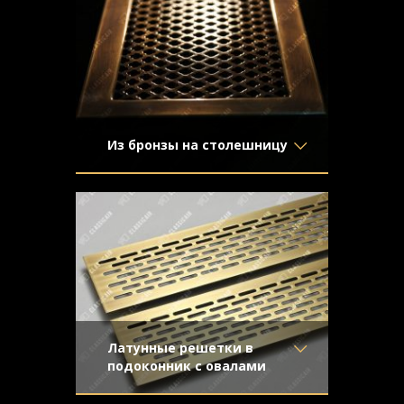
Узор
-
подоконником
Конструкция
- С накладной
рамкой
Из бронзы на столешницу
Материал
- Латунь
Решетка с отделкой под бронзу и
Отделка
- Старение с
накладной рамкой
эффектом затёртости
Узор
- Крестоцвет
Конструкция
- С накладной
рамкой
Латунные решетки в
подоконник с овалами
Материал
- Латунь
Вставки в подоконник с простой