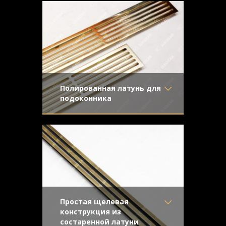
покраску - два вида обработки
с эффектом затёртости
поверхности в один интерьер.
Узор
- Соединенные
квадраты
Конструкция
- Плоская
Полированная латунь для
подоконника
Материал
- Латунь
Решетки с прорезными отверстиями из
Отделка
- Полированная
полированной латуни с поперечными
латунь
перемычками и внутренними бортами
Узор
- Щелевой
для незаметного крепежа.
Конструкция
- С отбортовкой
Простая щелевая
конструкция из
состаренной латуни