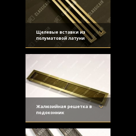
Щелевые вставки из
полуматовой латуни
Материал
- Латунь
Две щелевые решетки,
Отделка
- Старение с
предназначенные для установки в
эффектом затёртости
подоконник. Основа – состаренная
Узор
- Щелевой
латунь,
Конструкция
- С отбортовкой
Жалюзийная решетка в
подоконник
Материал
- Латунь
Классическая конструкция с прямыми
Отделка
- Старение с
жалюзи из латуни
направленной риской