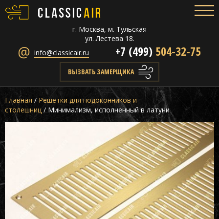
г. Москва, м. Тульская
ул. Лестева 18.
+7 (499)
504-32-75
info@classicair.ru
ВЫЗВАТЬ ЗАМЕРЩИКА
Главная
/
Решетки для подоконников и
столешниц
/
Минимализм, исполненный в латуни