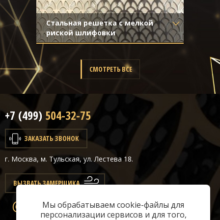
Стальная решетка с мелкой
риской шлифовки
Материал
- Нержавеющая
сталь
Отделка
- Шлифованная
СМОТРЕТЬ ВСЕ
нержавейка
+7 (499)
504-32-75
ЗАКАЗАТЬ ЗВОНОК
г. Москва, м. Тульская, ул. Лестева 18.
ВЫЗВАТЬ ЗАМЕРЩИКА
Мы обрабатываем cookie-файлы для
info@classicair.ru
персонализации сервисов и для того,