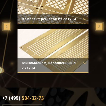
Комплект решеток из латуни
Материал
- Латунь
Отделка
- Старение с эффектом
затёртости
Минимализм, исполненный в
латуни
Материал
- Латунь
Отделка
- Шлифованная латунь
+7 (499)
504-32-75