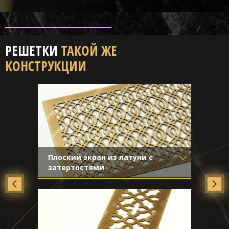
РЕШЕТКИ
ТАКОЙ ЖЕ
КОНСТРУКЦИИ
Плоский экран из латуни с
затертостями
Материал
- Латунь
Отделка
- Старение с эффектом
затёртости