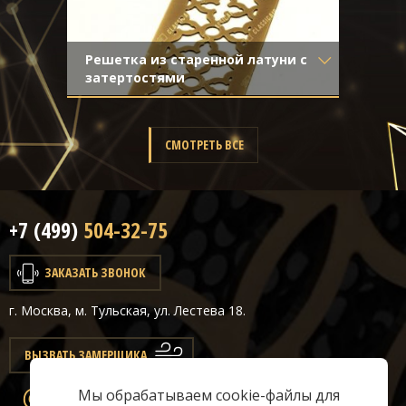
Решетка из старенной латуни с
затертостями
Материал
- Латунь
Отделка
- Старение с эффектом
затёртости
СМОТРЕТЬ ВСЕ
+7 (499)
504-32-75
ЗАКАЗАТЬ ЗВОНОК
г. Москва, м. Тульская, ул. Лестева 18.
ВЫЗВАТЬ ЗАМЕРЩИКА
Мы обрабатываем cookie-файлы для
info@classicair.ru