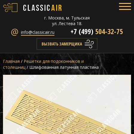
г. Москва, м. Тульская
ул. Лестева 18.
+7 (499)
504-32-75
info@classicair.ru
ВЫЗВАТЬ ЗАМЕРЩИКА
Главная
/
Решетки для подоконников и
столешниц
/
Шлифованная латунная пластина