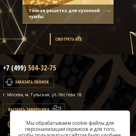
Тонкая решетка для кухонной
тумбы
Материал
- Латунь
Отделка
- Старение с эффектом
затёртости
СМОТРЕТЬ ВСЕ
+7 (499)
504-32-75
ЗАКАЗАТЬ ЗВОНОК
г. Москва, м. Тульская, ул. Лестева 18.
ВЫЗВАТЬ ЗАМЕРЩИКА
Мы обрабатываем cookie-файлы для
info@classicair.ru
персонализации сервисов и для того,
чтобы пользоваться сайтом было удобнее.
Пн-Сб:
10 — 20