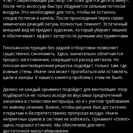
этап – закрепляющий раствор. Он тоже длится десять минут,
после чего аксессуар быстро обдувается сильным потоком
воздуха. Это необходимо для того, чтобы не осталось
следов потеков и капель. После прохождения через серию
химических реакций латунь полностью темнеет. Эстетичный
внешний вид ей придает художник, который убирает лишнее
и обеспечивает эффект затертости ручными инструментами.
Плоская конструкция без задней отбортовки позволяет
существенно сэкономить. Здесь значительно облегчается
процесс изготовления, сокращается расход металла. Но
плоская вентиляционная решетка подойдет только там, где
ровные стены. Иначе она может прогибаться или оставлять
щели и зазоры. У нашего клиента проблем с этим не было.
Далеко не каждый орнамент подойдет для вентиляции. Узор
подбирается не только исходя из вкусовых предпочтений
заказчика и стилистики интерьера, но и с учетом требования
по живому сечению. Важно, чтобы рисунок был достаточно
открытым и беспрепятственно пропускал воздух. Иначе
неприятных шумов в системе не избежать. Орнамент «Orient»
здесь подошел отлично. Мы обеспечили для него
достаточное масштабирование.