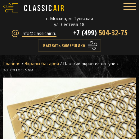
г. Москва, м. Тульская
ул. Лестева 18.
+7 (499)
504-32-75
info@classicair.ru
ВЫЗВАТЬ ЗАМЕРЩИКА
Главная
/
Экраны батарей
/
Плоский экран из латуни с
затертостями