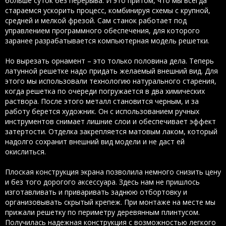
больше суток без перерыва. И это притом, что мы всегда
стараемся ускорить процесс, комбинируя схемы с крупной,
средней и мелкой фрезой. Сам станок работает под
управлением программного обеспечения, для которого
заранее разрабатывается компьютерная модель решетки.
Но вырезать орнамент – это только половина дела. Теперь
латунной решетке надо придать желаемый внешний вид. Для
этого мы использовали технологию натурального старения,
когда решетка по очереди погружается в два химических
раствора. После этого металл становится черным, и за
работу берется художник. Он с использованием ручных
инструментов снимает лишние слои и обеспечивает эффект
затертости. Отделка закрепляется матовым лаком, который
надолго сохранит внешний вид модели и не даст ей
окислиться.
Плоская конструкция экрана позволила немного снизить цену
и без того дорогого аксессуара. Здесь нам не пришлось
изготавливать и приваривать заднюю отбортовку и
организовывать скрытый крепеж. При монтаже на месте мы
прижали решетку по периметру деревянным плинтусом.
Получилась надежная конструкция с возможностью легкого