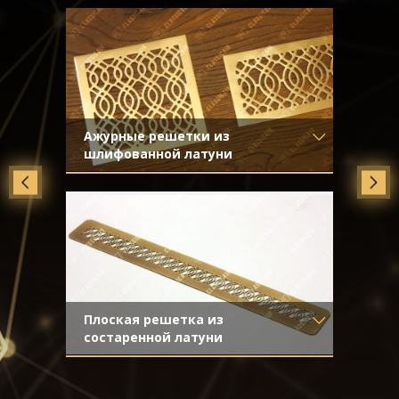
Ажурные решетки из
шлифованной латуни
Материал
- Латунь
Отделка
- Шлифованная латунь
Плоская решетка из
состаренной латуни
Материал
- Латунь
Отделка
- Старение с эффектом
затёртости