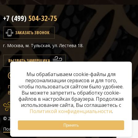
+7 (499)
504-32-75
ЗАКАЗАТЬ ЗВОНОК
г. Москва, м. Тульская, ул. Лестева 18.
ВЫЗВАТЬ ЗАМЕРЩИКА
Мы обрабатываем cookie-файлы для
info@classicair.ru
персонализации сервисов и для того,
чтобы пользоваться сайтом было удобнее.
Пн-Сб:
10 — 20
Вы можете запретить обработку cookie-
Вс:
10 — 19
файлов в настройках браузера. Продолжая
использование сайта, Вы соглашаетесь с
Политикой конфиденциальности
.
© 2026 «ClassicAir»
Принять
Политика конфиденциальности