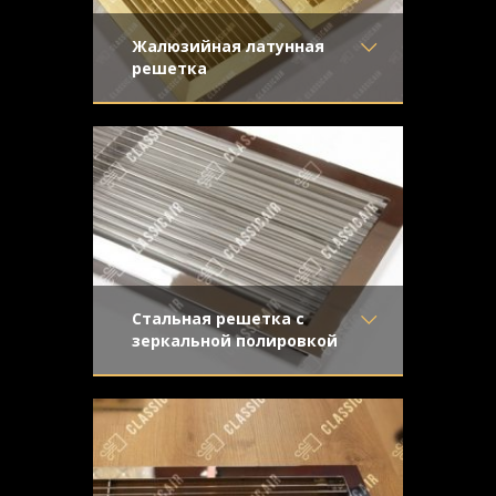
Жалюзийная латунная
решетка
Материал
- Латунь
Жалюзийная решетка сложна в
Отделка
- Шлифованная
производстве и обработке, что
латунь
превращает ее не только в изысканный
Узор
-
Конструкция
- Жалюзи
Стальная решетка с
зеркальной полировкой
Материал
- Нержавеющая
Решетка жалюзийного типа сложна в
сталь
производстве, но обладает
Отделка
- Полированная
неповторимым внешним видом.
нержавейка
Зеркальная
Узор
-
Конструкция
- Жалюзи