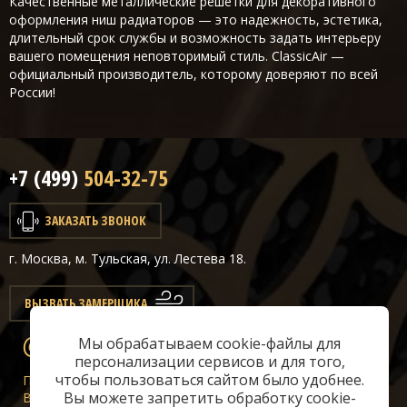
Качественные металлические решетки для декоративного
оформления ниш радиаторов — это надежность, эстетика,
длительный срок службы и возможность задать интерьеру
вашего помещения неповторимый стиль. ClassicAir —
официальный производитель, которому доверяют по всей
России!
+7 (499)
504-32-75
ЗАКАЗАТЬ ЗВОНОК
г. Москва, м. Тульская, ул. Лестева 18.
ВЫЗВАТЬ ЗАМЕРЩИКА
Мы обрабатываем cookie-файлы для
info@classicair.ru
персонализации сервисов и для того,
чтобы пользоваться сайтом было удобнее.
Пн-Сб:
10 — 20
Вы можете запретить обработку cookie-
Вс:
10 — 19