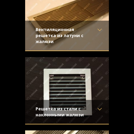
Узор
- Щелевой
Конструкция
- Жалюзи
Вентиляционная
решетка из латуни с
жалюзи
Материал
- Латунь
Золотистая вентиляционная решетка из
Отделка
- Шлифованная
матовой шлифованной латуни с жалюзи
латунь
Узор
-
Конструкция
- Жалюзи
Решетка из стали с
наклонными жалюзи
Материал
- Обычная сталь
Стальная решетка с покраской под
Отделка
- Покраска
серебристый металлик. Наклонные