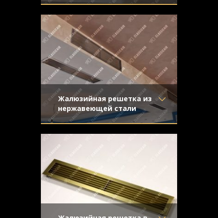
Материал
- Латунь
Жалюзийная вентиляционная решетка
Отделка
- Старение с
из латуни со средним старением и
эффектом затёртости
эффектом затертости
Узор
-
Конструкция
- Жалюзи
Жалюзийная решетка из
нержавеющей стали
Материал
- Нержавеющая
Решетка жалюзийного типа из
сталь
нержавеющей стали. Отделка -
Отделка
- Шлифованная
направленная шлифовка
нержавейка
Узор
-
Конструкция
- Жалюзи
Жалюзийная решетка в