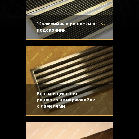
Жалюзийные решетки в
подоконник
Материал
- Латунь
Предназначались для установки в
Отделка
- Старение с
длинные подоконники. Простые формы
направленной риской
жалюзийной конструкции подчеркивают
Узор
-
благородство натурального металла.
Конструкция
- Жалюзи
Вентиляционная
решетка из нержавейки
с ламелями
Материал
- Нержавеющая
Строгая и стильная решетка для
сталь
вентиляции, выполненная из
Отделка
- Шлифованная
нержавеющей стали. Решётка имеет
нержавейка