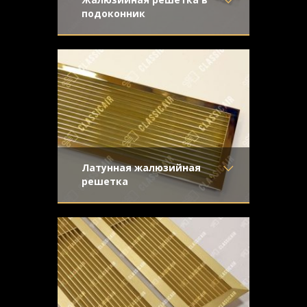
подоконник
Материал
- Латунь
Классическая конструкция с прямыми
Отделка
- Старение с
жалюзи из латуни
направленной риской
Узор
-
Конструкция
- Жалюзи
Латунная жалюзийная
решетка
Материал
- Латунь
Жалюзийная решетка из полированной
Отделка
- Полированная
латуни для вентиляционного отверстия.
латунь
Жалюзи прямые, крепеж
Узор
-
Конструкция
- Жалюзи