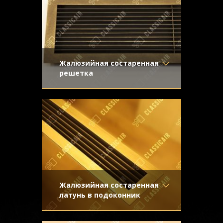
подоконниками
Конструкция
- Жалюзи
Жалюзийная состаренная
решетка
Материал
- Латунь
Вентиляционная решетка из старенной
Отделка
- Старение с
латуни для применения в системе
эффектом затёртости
принудительной вентиляции и
Узор
-
кондиционирования
Конструкция
- Жалюзи
Жалюзийная состаренная
латунь в подоконник
Материал
- Латунь
Декоративная решетка в подоконник с
Отделка
- Декорирование