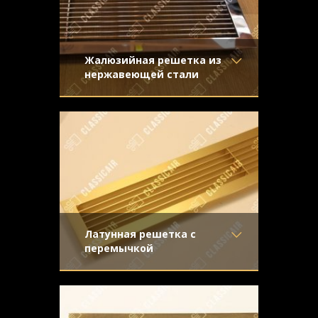
Жалюзийная решетка из
нержавеющей стали
Материал
- Нержавеющая
Стальная жалюзийная решетка –
сталь
дорогой и изысканный декоративный
Отделка
- Полированная
аксессуар. Мы предложили клиенту
нержавейка
Узор
-
Конструкция
- Жалюзи
Латунная решетка с
перемычкой
Материал
- Латунь
Настоящее украшение интерьера,
Отделка
- Шлифованная
особенно эффектно выглядит в
латунь
сочетании с темными деревянными
Узор
-