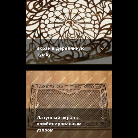
эффектом затёртости
старение с глянцевым лаком.
Узор
- Кольца
Конструкция
- Плоская
Экран в деревянную
тумбу
Материал
- Латунь
Латунный экран с художественным
Отделка
- Полированная
орнаментом. Решетка предназначена
латунь
для установки в деревянный корпус
Узор
-
Конструкция
- Плоская
Латунный экран с
комбинированным
узором