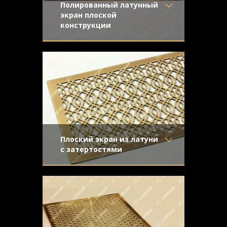
Полированный латунный
экран плоской
конструкции
Материал
- Латунь
Латунный экран с орнаментом
Отделка
- Полированная
"Majestic". Плоская конструкция и
латунь
зеркальная полировка
Узор
- Majestic
Конструкция
- Плоская
Плоский экран из латуни
с затертостями
Материал
- Латунь
Матовый латунный экран для батареи.
Отделка
- Старение с
Старение с эффектом затертости и
эффектом затёртости
орнамент "Волны"
Узор
- Волны
Конструкция
- Плоская