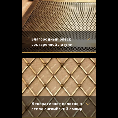
Благородный блеск
состаренной латуни
Материал
- Латунь
Экраны для батарей из состаренной
Отделка
- Старение с
латуни для установки в радиусных
направленной риской
нишах. Поверхность экранов деликатно
Узор
- Ромбы с
запатинирована и отшлифована
узламиВогнутые ромбы
вручную.
Конструкция
- С накладной
рамкой
Декоративное полотно в
стиле английский ампир
Материал
- Латунь