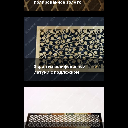
полированное золото
Материал
- Латунь
Декоративный экран из полированной
Отделка
- Полированная
латуни с пересекающимися прутьями с
латунь
фасонной фаской
Узор
- Ромбы с узлами
Конструкция
- Плоская
Экран из шлифованной
латуни с подложкой
Материал
- Латунь
Шлифованный латунный экран с
Отделка
- Шлифованная
орнаментом "Виноградная лоза".
латунь
Конструкция с отбортовкой и скрытым
Узор
- Виноградная лоза
крепежом
Конструкция
- С отбортовкой