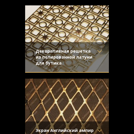
Латунное полотно в стиле английский
Отделка
- Старение с
ампир предназначено для
эффектом затёртости
декоративного оформления экранов
Узор
- Ромбы с узлами
для батарей в дорогих статусных
Конструкция
-
интерьерах.
Декоративная решетка
из полированной латуни
для бутика
Материал
- Латунь
Золотой блеск декоративного элемента
Отделка
- Полированная
отлично вписался в богатый интерьер
латунь
бутика одежды премиум-класса.
Узор
- Соединенные
квадраты
Конструкция
- Плоская
Экран Английский ампир