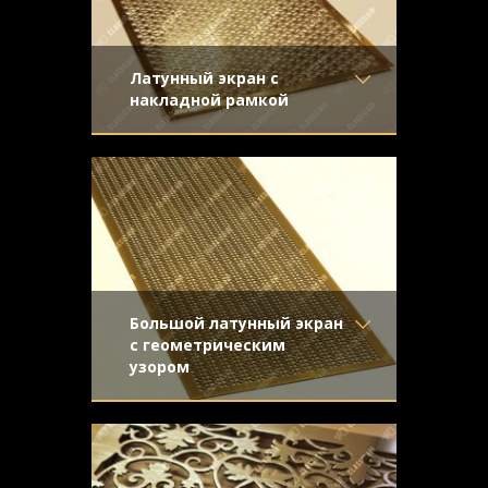
Латунный экран с
накладной рамкой
Материал
- Латунь
Большой экран для батареи с накладной
Отделка
- Полированная
рамкой и видимым крепежом.
латунь
Полированная латунь и орнамент
Узор
- Ирис
"Ирис"
Конструкция
- С накладной
рамкой
Большой латунный экран
с геометрическим
узором
Материал
- Латунь
Латунный экран для батареи с
Отделка
- Старение с
орнаментом "Соединенные квадраты".
направленной риской
Старение с направленной шлифовкой
Узор
- Соединенные
квадраты