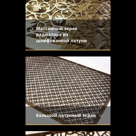
Конструкция
- Плоская
Массивный экран
радиатора из
шлифованной латуни
Материал
- Латунь
Экран батареи толщиной 4 мм с
Отделка
- Шлифованная
орнаментом "Листья дуба". Конструкция
латунь
с задней отбортовкой и скрытым
Узор
- Листья дуба
крепежом
Конструкция
- С отбортовкой
Большой латунный экран
Материал
- Латунь
Экран для батареи, выполненный из
Отделка
- Старение с
латуни с орнаментом «Кольца». Среднее