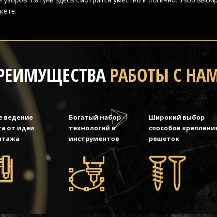
кете.
РЕИМУЩЕСТВА
РАБОТЫ С НА
е ведение
Богатый набор
Широкий выбор
а от идеи
технологий и
способов креплени
нтажа
инструментов
решеток