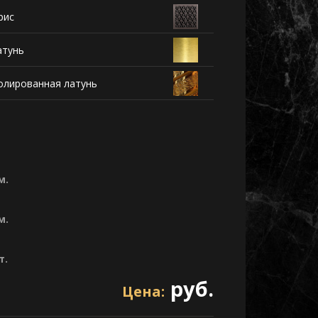
рис
атунь
олированная латунь
м.
м.
т.
руб.
Цена: