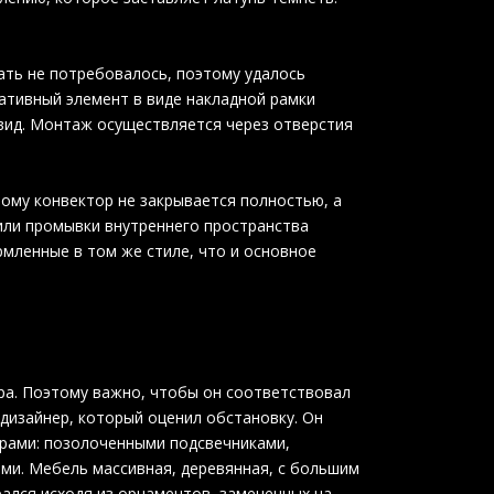
ать не потребовалось, поэтому удалось
ативный элемент в виде накладной рамки
вид. Монтаж осуществляется через отверстия
тому конвектор не закрывается полностью, а
или промывки внутреннего пространства
рмленные в том же стиле, что и основное
ра. Поэтому важно, чтобы он соответствовал
изайнер, который оценил обстановку. Он
арами: позолоченными подсвечниками,
ми. Мебель массивная, деревянная, с большим
рался исходя из орнаментов, замеченных на