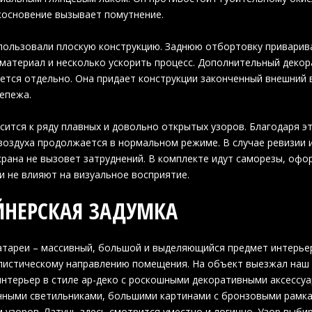
косновение вызывает помутнение.
пользовали плоскую конструкцию. Заднюю отбортовку приварив
материал и несколько ускорить процесс. Дополнительный декор
ется отдельно. Она придает конструкции законченный внешний 
епежа.
сится к ряду плавных и довольно открытых узоров. Благодаря э
воздуха продолжается в нормальном режиме. В случае ревизии 
рана не вызовет затруднений. В комплекте идут саморезы, офо
и не влияют на визуальное восприятие.
НЕРСКАЯ ЗАДУМКА
атареи – массивный, большой и выделяющийся предмет интерье
истическому направлению помещения. На объект выезжал наш д
нтерьер в стиле ар-деко с роскошными декоративными аксессу
ными светильниками, большими картинами с бронзовыми рамка
 узоров. Латунь здесь смотрится уместно и логично. Узор выби