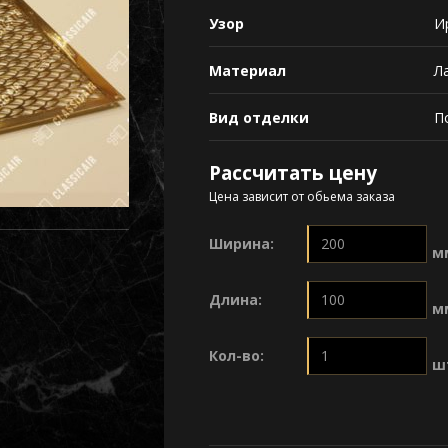
Узор
И
Материал
Л
Вид отделки
П
Рассчитать цену
Цена зависит от обьема заказа
Ширина:
м
Длина:
м
Кол-во:
ш