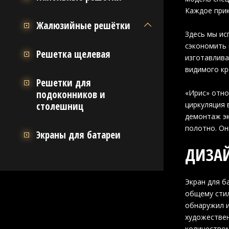
Каждое при
Жалюзийные решётки
Здесь мы ис
сэкономить 
Решетка щелевая
изготавлива
видимого кр
Решетки для
подоконников и
«Ирис» отно
столешниц
циркуляция 
демонтаж эк
полотно. Он
Экраны для батареи
ДИЗАЙ
Экран для б
общему стил
обнаружил и
художествен
количеством