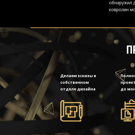
обнаружил д
ковролин мо
П
Делаем эскизы в
Полно
собственном
проект
отделе дизайна
до мо