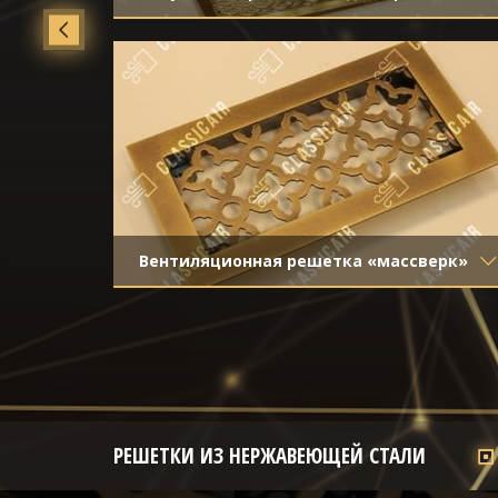
Материал
- Латунь
Отделка
- Полированная латунь
Вентиляционная решетка «массверк»
Материал
- Латунь
Отделка
- Старение с эффектом
затёртости
РЕШЕТКИ ИЗ НЕРЖАВЕЮЩЕЙ СТАЛИ