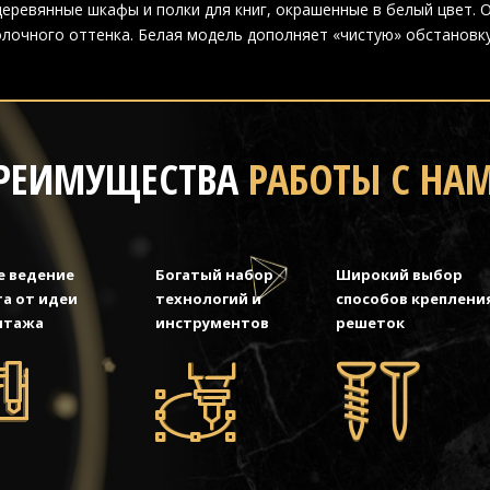
еревянные шкафы и полки для книг, окрашенные в белый цвет. 
лочного оттенка. Белая модель дополняет «чистую» обстановку
РЕИМУЩЕСТВА
РАБОТЫ С НА
е ведение
Богатый набор
Широкий выбор
а от идеи
технологий и
способов креплени
нтажа
инструментов
решеток