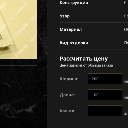
Конструкция
С
Узор
Р
Материал
О
Вид отделки
П
Рассчитать цену
Цена зависит от обьема заказа
Ширина:
м
Длина:
м
Кол-во:
ш