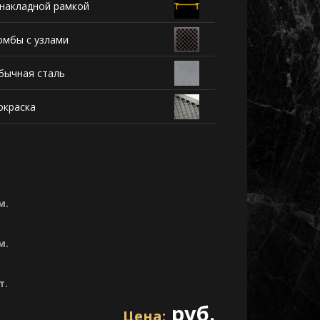
 накладной рамкой
омбы с узлами
бычная сталь
окраска
м.
м.
т.
руб.
Цена: