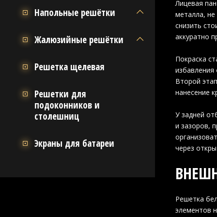
Лицевая пан
Напольные решётки
металла, не
снизить сто
аккуратно п
Жалюзийные решётки
Покраска ст
Решетка щелевая
избавления 
Второй этап
Решетки для
нанесение к
подоконников и
столешниц
У задней от
и зазоров, 
организоват
Экраны для батареи
через откры
ВНЕШН
Решетка бел
элементов н