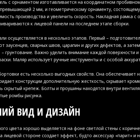
ель с орнаментом изготавливается на координатном пробивном
 превышающей 2 мм, и геометрическому орнаменту, состоящему 
имость производства и увеличить скорость. Накладная рамка с
ривариваются к лицевой панели на последнем этапе сборки.
али осуществляется в несколько этапов. Первый – подготовите
от заусенцев, сварных швов, царапин и других дефектов, а зат
 – грунтование. Важно уделить внимание каждой поверхности и 
раски. Маляр использует ручные инструменты и с особой аккура
бортовки есть несколько выгодных свойств. Она обеспечивает 
придает конструкции дополнительную жесткость, скрывает кром
ь скрытый крепеж. Болты и проушины находятся внутри вентил
тые ромбы рисунка.
ИЙ ВИД И ДИЗАЙН
ого цвета хорошо выделяется на фоне светлой стены с коричн
а лицевой стороне создает эффект, будто аксессуар «парит» и н