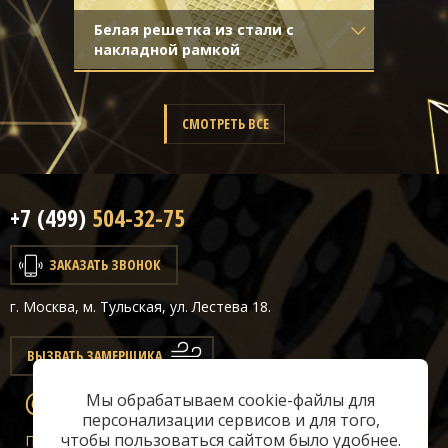
Белая решетка из стали с
накладной рамкой
Материал
- Обычная сталь
Отделка
- Покраска
СМОТРЕТЬ ВСЕ
+7 (499)
504-32-75
ЗАКАЗАТЬ ЗВОНОК
г. Москва, м. Тульская, ул. Лестева 18.
ВЫЗВАТЬ ЗАМЕРЩИКА
Мы обрабатываем cookie-файлы для
info@classicair.ru
персонализации сервисов и для того,
чтобы пользоваться сайтом было удобнее.
Пн-Сб:
10 — 20