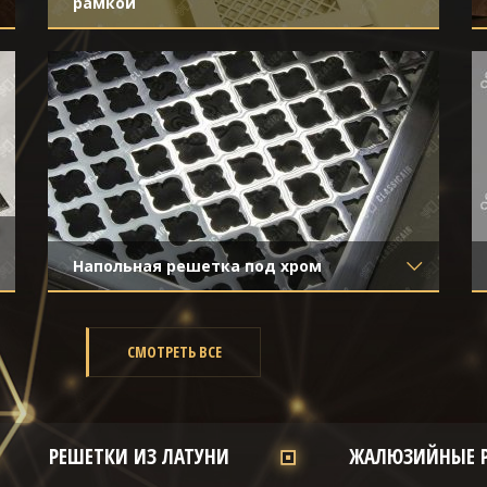
рамкой
Материал
- Обычная сталь
Отделка
- Покраска
Напольная решетка под хром
Материал
- Нержавеющая сталь
Отделка
- Полированная нержавейка
СМОТРЕТЬ ВСЕ
РЕШЕТКИ ИЗ ЛАТУНИ
ЖАЛЮЗИЙНЫЕ 