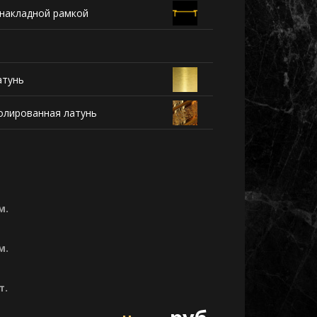
 накладной рамкой
атунь
олированная латунь
м.
м.
т.