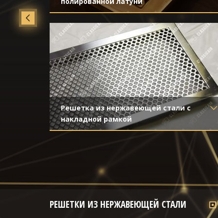
полированной латуни
Материал
- Латунь
Отделка
- Полированная латунь
Решетка из нержавеющей стали с
накладной рамкой
Материал
- Нержавеющая сталь
Отделка
- Шлифованная нержавейка
РЕШЕТКИ ИЗ НЕРЖАВЕЮЩЕЙ СТАЛИ