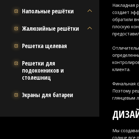
Накладная р
Напольные решётки
создает эфф
обратили вн
плоскую кон
Жалюзийные решётки
предоставил
Решетка щелевая
Отличительн
определенны
Решетки для
контролиров
подоконников и
клиента.
столешниц
Финальная о
Поэтому реш
Экраны для батареи
глянцевым л
ДИЗАЙ
Мы создавал
солнце все 