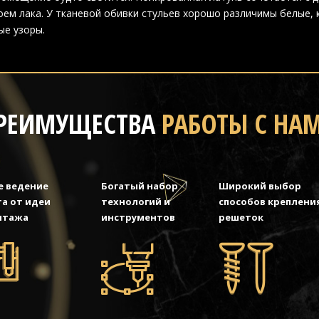
ем лака. У тканевой обивки стульев хорошо различимы белые,
ые узоры.
РЕИМУЩЕСТВА
РАБОТЫ С НА
е ведение
Богатый набор
Широкий выбор
а от идеи
технологий и
способов креплени
нтажа
инструментов
решеток