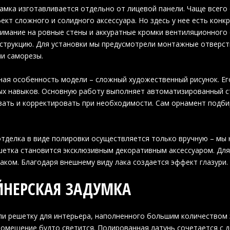
амка изготавливается отдельно от лицевой панели. Чаще всего
ект сложного и солидного аксессуара. Но здесь у нее есть конк
имание на ровные стены и аккуратные кромки вентиляционного
струкцию. Для установки мы предусмотрели монтажные отверсти
и саморезы.
ая особенность модели – сложный художественный рисунок. Ег
х навыков. Основную работу выполняет автоматизированный ст
ать и корректировать при необходимости. Сам орнамент подби
тделка в виде полировки осуществляется только вручную – мы н
етка становится эксклюзивным декоративным аксессуаром. Для
аком. Благодаря внешнему виду лака создается эффект глазури.
НЕРСКАЯ ЗАДУМКА
и решетку для интерьера, наполненного большим количеством 
помещение будто светится. Полированная латунь сочетается с 