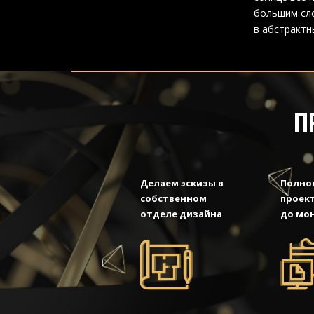
большим сло
в абстрактн
П
Делаем эскизы в
Полно
собственном
проект
отделе дизайна
до мо