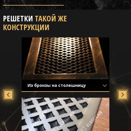
РЕШЕТКИ
ТАКОЙ ЖЕ
КОНСТРУКЦИИ
Из бронзы на столешницу
Материал
- Латунь
Отделка
- Старение с эффектом
затёртости