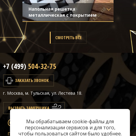
Напольная решетка
металлическая с покрытием
Материал
- Обычная сталь
Отделка
- Декорирование под
стареную бронзу с затёртостью
СМОТРЕТЬ ВСЕ
+7 (499)
504-32-75
ЗАКАЗАТЬ ЗВОНОК
г. Москва, м. Тульская, ул. Лестева 18.
ВЫЗВАТЬ ЗАМЕРЩИКА
Мы обрабатываем cookie-файлы для
info@classicair.ru
персонализации сервисов и для того,
чтобы пользоваться сайтом было удобнее.
Пн-Сб:
10 — 20