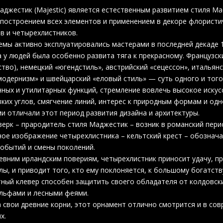
джестик (Majestic) является естественным развитием стиля Ма
построением всех элементов и применением в декоре флористич
в и четырехлистников.
мы активно эксплуатировались мастерами в последней декаде 1
а у людей была особенно развита тяга к прекрасному. Французск
ство), немецкий «югендстиль», австрийский «сецессон», итальян
модернизм» и швейцарский «еловый стиль» — суть одного и того
ных и утилитарных функций, стремление вовлечь высокое искус
зких углов, смягчение линий, интерес к природным формам и о
и отличали этот период развития дизайна и архитектуры.
ерк – прародитель стиля Маджестик – возник в романский пери
ое изображение четырехлистника – кельтский крест – обозначае
обытий и смены поколений.
евним ирландским повериям, четырехлистник приносит удачу, п
лы, и приводит того, кто ему поклоняется, к большому богатств
ный клевер способен защитить своего обладателя от колдовск
льфами и лесными феями.
 свои древние корни, этот орнамент отлично смотрится и в сов
х.