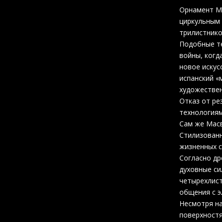
Орнамент Ма
циркульным 
трилистнико
Подобные те
войны, когд
новое искус
испанский «
художествен
Отказ от ре
технологиям
Сам же Масв
Стилизованн
жизненных с
Согласно др
духовные си
четырехлист
общения с э
Несмотря на
поверхностя