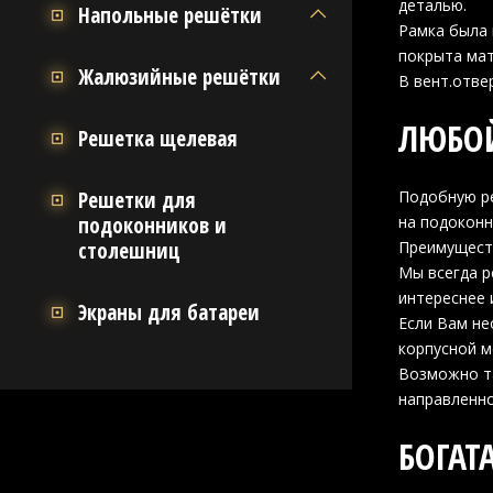
деталью.
Напольные решётки
Рамка была 
покрыта ма
Жалюзийные решётки
В вент.отве
ЛЮБОЙ
Решетка щелевая
Решетки для
Подобную ре
подоконников и
на подоконн
столешниц
Преимуществ
Мы всегда р
интереснее 
Экраны для батареи
Если Вам не
корпусной м
Возможно та
направленно
БОГАТ