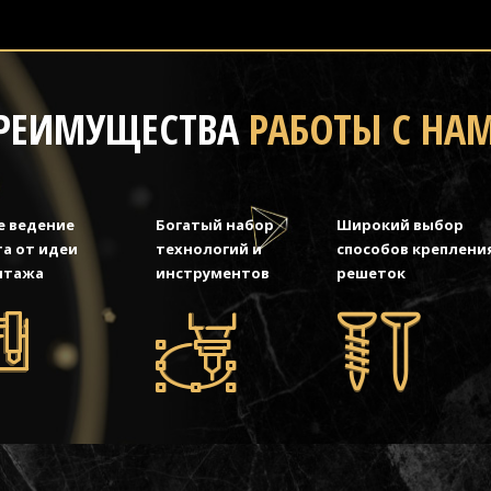
РЕИМУЩЕСТВА
РАБОТЫ С НА
е ведение
Богатый набор
Широкий выбор
а от идеи
технологий и
способов креплени
нтажа
инструментов
решеток