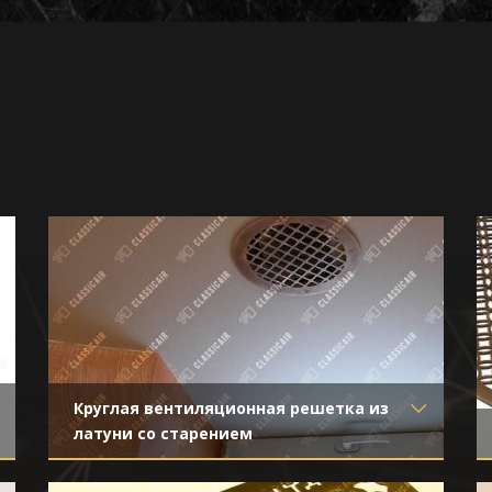
Круглая вентиляционная решетка из
латуни со старением
Материал
- Латунь
Отделка
- Старение с эффектом