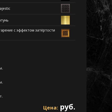
jestic
атунь
тарение с эффектом затёртости
м.
м.
т.
руб.
Цена: