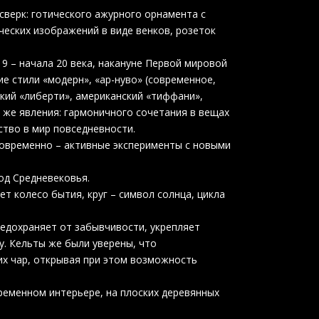
сверк: готического ажурного орнамента с
еских изображений в виде венков, розеток
9 – начала 20 века, накануне Первой мировой
ие стили «модерн», «ар-нуво» (современное,
ский «либерти», американский «тиффани»,
 же явления: гармоничного сочетания в вещах
ство в мир повседневности.
дновременно – активные эксперименты с новыми
од Средневековья.
т колесо бытия, круг – символ солнца, цикла
редохраняет от забывчивости, укрепляет
у. Кельты же были уверены, что
их чар, открывая при этом возможность
ременном интерьере, на плоских деревянных