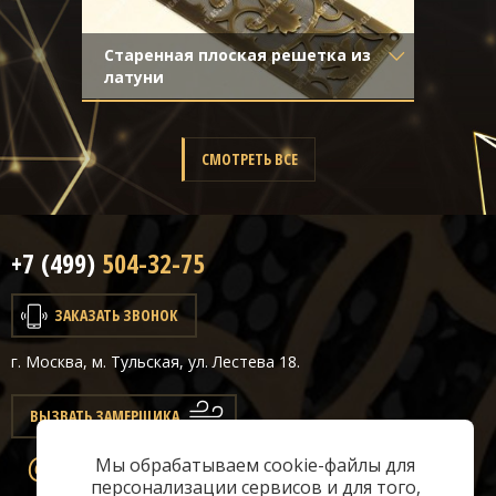
Старенная плоская решетка из
латуни
Материал
- Латунь
Отделка
- Старение с
направленной риской
СМОТРЕТЬ ВСЕ
+7 (499)
504-32-75
ЗАКАЗАТЬ ЗВОНОК
г. Москва, м. Тульская, ул. Лестева 18.
ВЫЗВАТЬ ЗАМЕРЩИКА
Мы обрабатываем cookie-файлы для
info@classicair.ru
персонализации сервисов и для того,