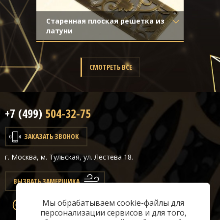
Старенная плоская решетка из
латуни
Материал
- Латунь
Отделка
- Старение с
направленной риской
СМОТРЕТЬ ВСЕ
+7 (499)
504-32-75
ЗАКАЗАТЬ ЗВОНОК
г. Москва, м. Тульская, ул. Лестева 18.
ВЫЗВАТЬ ЗАМЕРЩИКА
Мы обрабатываем cookie-файлы для
info@classicair.ru
персонализации сервисов и для того,