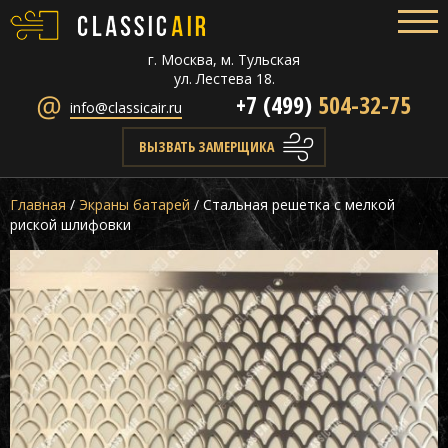
г. Москва, м. Тульская
ул. Лестева 18.
+7 (499)
504-32-75
info@classicair.ru
ВЫЗВАТЬ ЗАМЕРЩИКА
Главная
/
Экраны батарей
/
Стальная решетка с мелкой
риской шлифовки