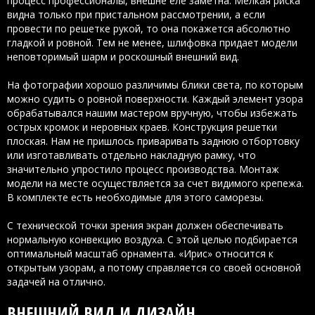
процесс профессионалы, внешне еле заметна. Мелкая риска
видна только при пристальном рассмотрении, а если
провести по решетке рукой, то она покажется абсолютно
гладкой и ровной. Тем не менее, шлифовка придает модели
неповторимый шарм и роскошный внешний вид.
На фотографии хорошо различимы блики света, по которым
можно судить о ровной поверхности. Каждый элемент узора
обрабатывался нашим мастером вручную, чтобы избежать
острых кромок и неровных краев. Конструкция решетки
плоская. Нам не пришлось приваривать заднюю отбортовку
или изготавливать отдельно накладную рамку, что
значительно упростило процесс производства. Монтаж
модели на месте осуществляется за счет видимого крепежа.
В комплекте есть необходимые для этого саморезы.
С технической точки зрения экран должен обеспечивать
нормальную конвекцию воздуха. С этой целью подбирается
оптимальный масштаб орнамента. «Ирис» относится к
открытым узорам, а потому справляется со своей основной
задачей на отлично.
ВНЕШНИЙ ВИД И ДИЗАЙН