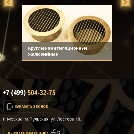
Отделка
- Старение с
направленной риской
Круглые вентиляционные
жалюзийные
Материал
- Латунь
Отделка
- Старение с
направленной риской
+7 (499)
504-32-75
ЗАКАЗАТЬ ЗВОНОК
г. Москва, м. Тульская, ул. Лестева 18.
ВЫЗВАТЬ ЗАМЕРЩИКА