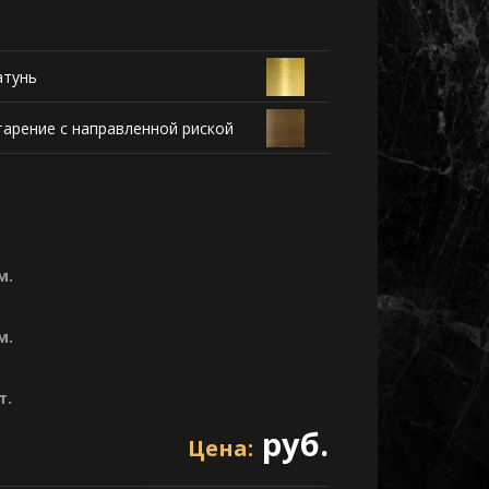
атунь
тарение с направленной риской
м.
м.
т.
руб.
Цена: