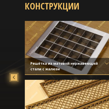
КОНСТРУКЦИИ
й
Решётка из матовой нержавеющей
стали с жалюзи
Материал
- Нержавеющая сталь
Отделка
- Шлифованная нержавейка