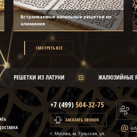
Встраиваемые напольные решетки из
алюминия
Материал
- Алюминий
Отделка
- Шлифованный алюминий
СМОТРЕТЬ ВСЕ
РЕШЕТКИ ИЗ ЛАТУНИ
ЖАЛЮЗИЙНЫЕ 
+7 (499)
504-32-75
Ы
АТЬ
ЗАКАЗАТЬ ЗВОНОК
ДОСТАВКА
inf
г. Москва, м. Тульская, ул.