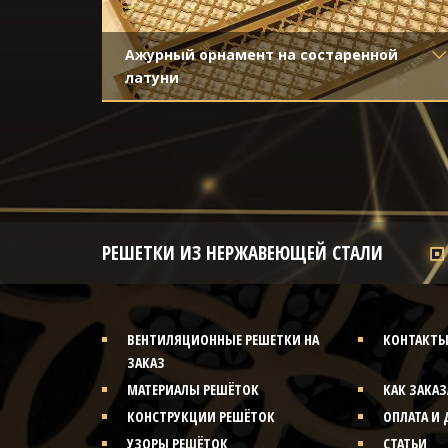
Ажурный орнамент на состаренной
латуни
Материал
- Латунь
йка
Отделка
- Старение с эффектом
затёртости
РЕШЕТКИ ИЗ НЕРЖАВЕЮЩЕЙ СТАЛИ
ВЕНТИЛЯЦИОННЫЕ РЕШЕТКИ НА
КОНТАКТ
ЗАКАЗ
МАТЕРИАЛЫ РЕШЁТОК
КАК ЗАКАЗ
КОНСТРУКЦИИ РЕШЁТОК
ОПЛАТА И 
УЗОРЫ РЕШЁТОК
СТАТЬИ