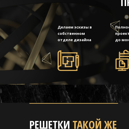
П
Делаем эскизы в
Полно
собственном
проект
отделе дизайна
до мо
РЕШЕТКИ
ТАКОЙ ЖЕ