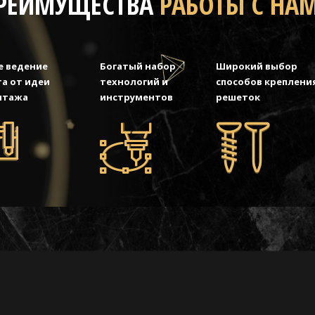
РЕИМУЩЕСТВА
РАБОТЫ С НА
е ведение
Богатый набор
Широкий выбор
а от идеи
технологий и
способов креплени
нтажа
инструментов
решеток