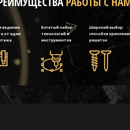
РЕИМУЩЕСТВА
РАБОТЫ С НА
е ведение
Богатый набор
Широкий выбор
а от идеи
технологий и
способов креплени
нтажа
инструментов
решеток