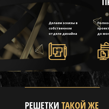
П
Делаем эскизы в
Полно
собственном
проект
отделе дизайна
до мо
РЕШЕТКИ
ТАКОЙ ЖЕ