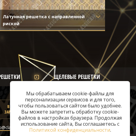
Латунная решетка с направленной
Узкая
риской
подок
Материал
- Латунь
Матер
Отделка
- Старение с направленной
Отдел
риской
РЕШЕТКИ
ЩЕЛЕВЫЕ РЕШЕТКИ
Мы обрабатываем cookie-файлы для
персонализации сервисов и для того,
чтобы пользоваться сайтом было удобнее.
ВЫЗВАТЬ
Вы можете запретить обработку cookie-
ЗАМЕРЩИКА
файлов в настройках браузера. Продолжая
© 2026 «ClassicAir»
использование сайта, Вы соглашаетесь с
o@classicair.ru
Политикой конфиденциальности
.
Политика