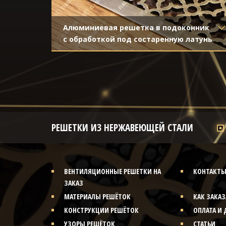
для
Алюминиевая решетка в подоконник
с обработкой под состаренную латунь
Материал
- Алюминий
Отделка
- Декорирование под
стареную латунь с затёртостью
РЕШЕТКИ ИЗ НЕРЖАВЕЮЩЕЙ СТАЛИ
ВЕНТИЛЯЦИОННЫЕ РЕШЕТКИ НА
КОНТАКТ
ЗАКАЗ
МАТЕРИАЛЫ РЕШЁТОК
КАК ЗАКАЗ
КОНСТРУКЦИИ РЕШЁТОК
ОПЛАТА И 
УЗОРЫ РЕШЁТОК
СТАТЬИ