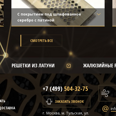
С покрытием под шлифованное
серебро с патиной
Материал
- Обычная сталь
Отделка
- Шлифованная нержавейка
СМОТРЕТЬ ВСЕ
РЕШЕТКИ ИЗ ЛАТУНИ
ЖАЛЮЗИЙНЫЕ 
+7 (499)
504-32-75
Ы
АТЬ
ЗАКАЗАТЬ ЗВОНОК
ДОСТАВКА
inf
г. Москва, м. Тульская, ул.