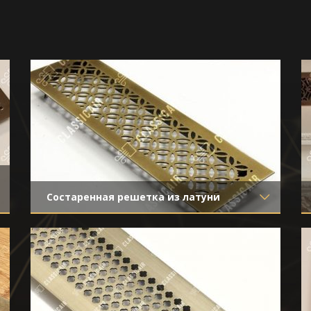
Состаренная решетка из латуни
Материал
- Латунь
Отделка
- Старение с эффектом
затёртости