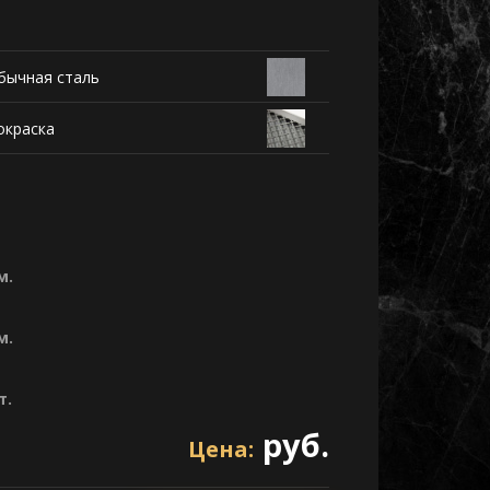
бычная сталь
окраска
м.
м.
т.
руб.
Цена: