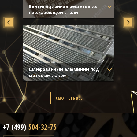
Вентиляционная решетка из
нержавеющей стали
Материал
- Нержавеющая
сталь
Отделка
- Полированная
нержавейка
Шлифованный алюминий под
матовым лаком
Материал
- Алюминий
Отделка
- Шлифованный
алюминий
СМОТРЕТЬ ВСЕ
+7 (499)
504-32-75