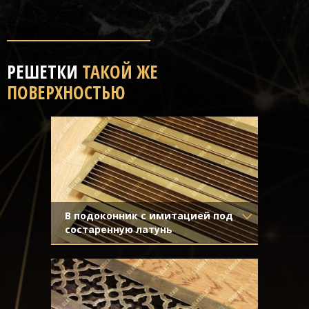
РЕШЕТКИ
ТАКОЙ ЖЕ
ПОВЕРХНОСТЬЮ
В подоконник с имитацией под
состаренную латунь
Материал
- Обычная сталь
Отделка
- Декорирование под
стареную латунь с затёртостью