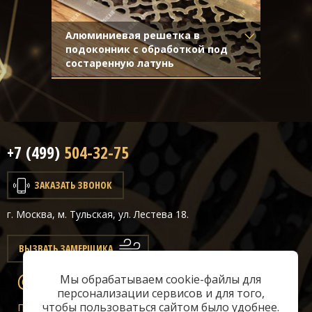
Алюминиевая решетка в
подоконник с обработкой под
состаренную латунь
Материал
- Алюминий
Отделка
- Декорирование под
стареную латунь с затёртостью
+7 (499)
504-32-75
ЗАКАЗАТЬ ЗВОНОК
г. Москва, м. Тульская, ул. Лестева 18.
ВЫЗВАТЬ ЗАМЕРЩИКА
Мы обрабатываем cookie-файлы для
info@classicair.ru
персонализации сервисов и для того,
чтобы пользоваться сайтом было удобнее.
Пн-Сб:
10 — 20