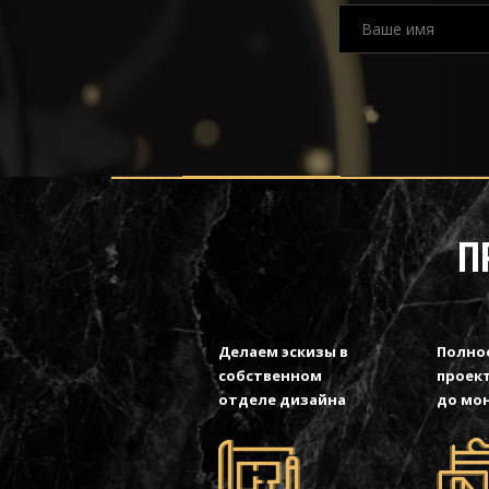
П
Делаем эскизы в
Полно
собственном
проект
отделе дизайна
до мо