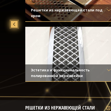
на
Решетки из нержавеющей стали под
хром
Материал
- Нержавеющая сталь
йка
Отделка
- Полированная нержавейка
Эстетика и функциональность
полированной нержавейки
Материал
- Нержавеющая сталь
Отделка
- Полированная нержавейка
РЕШЕТКИ ИЗ НЕРЖАВЕЮЩЕЙ СТАЛИ