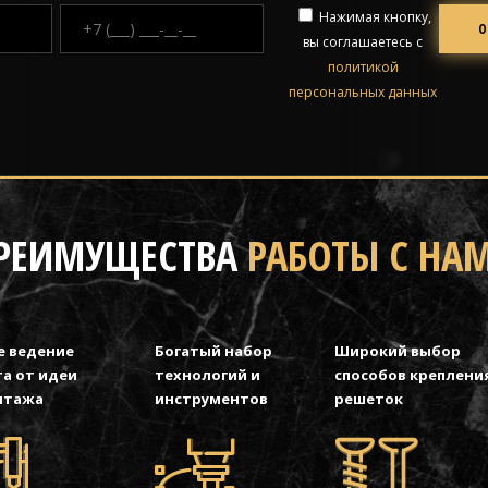
Нажимая кнопку,
вы соглашаетесь с
политикой
персональных данных
РЕИМУЩЕСТВА
РАБОТЫ С НА
е ведение
Богатый набор
Широкий выбор
а от идеи
технологий и
способов креплени
нтажа
инструментов
решеток