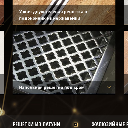
Узкая двухщелевая решетка в
подоконник из нержавейки
Материал
- Нержавеющая сталь
Отделка
- Полированная нержавейка
Напольная решетка под хром
Материал
- Нержавеющая сталь
Отделка
- Полированная нержавейка
РЕШЕТКИ ИЗ ЛАТУНИ
ЖАЛЮЗИЙНЫЕ 