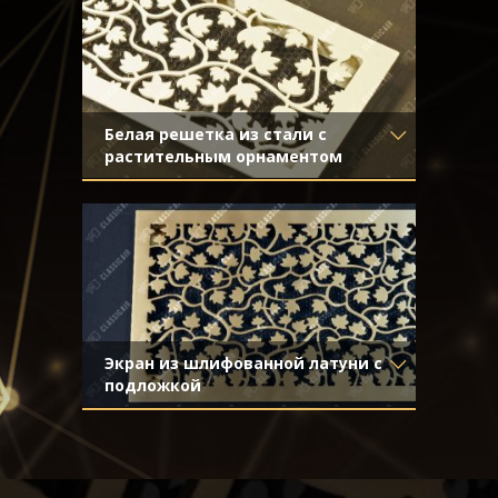
Белая решетка из стали с
растительным орнаментом
Материал
- Обычная сталь
Отделка
- Покраска
Экран из шлифованной латуни с
подложкой
Материал
- Латунь
Отделка
- Шлифованная латунь