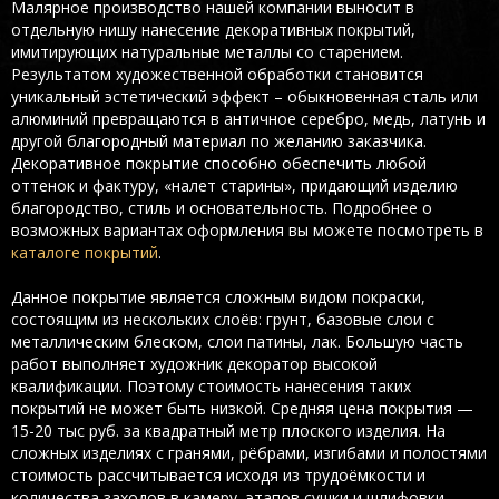
Малярное производство нашей компании выносит в
отдельную нишу нанесение декоративных покрытий,
имитирующих натуральные металлы со старением.
Результатом художественной обработки становится
уникальный эстетический эффект – обыкновенная сталь или
алюминий превращаются в античное серебро, медь, латунь и
другой благородный материал по желанию заказчика.
Декоративное покрытие способно обеспечить любой
оттенок и фактуру, «налет старины», придающий изделию
благородство, стиль и основательность. Подробнее о
возможных вариантах оформления вы можете посмотреть в
каталоге покрытий
.
Данное покрытие является сложным видом покраски,
состоящим из нескольких слоёв: грунт, базовые слои с
металлическим блеском, слои патины, лак. Большую часть
работ выполняет художник декоратор высокой
квалификации. Поэтому стоимость нанесения таких
покрытий не может быть низкой. Средняя цена покрытия —
15-20 тыс руб. за квадратный метр плоского изделия. На
сложных изделиях с гранями, рёбрами, изгибами и полостями
стоимость рассчитывается исходя из трудоёмкости и
количества заходов в камеру, этапов сушки и шлифовки