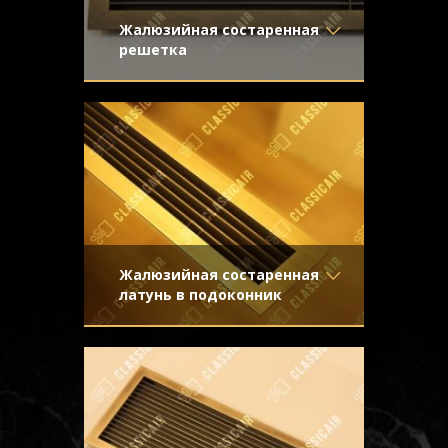
Жалюзийная состаренная
решетка
Материал
- Латунь
Вентиляционная решетка из старенной
Отделка
- Старение с
латуни для применения в системе
эффектом затёртости
принудительной вентиляции и
Узор
-
кондиционирования
Конструкция
- Жалюзи
Жалюзийная состаренная
латунь в подоконник
Материал
- Латунь
Декоративная решетка в подоконник с
Отделка
- Декорирование
жалюзи из латуни с легким эффектом
под стареную латунь с
старения
направленной риской
Узор
-
Конструкция
- Жалюзи