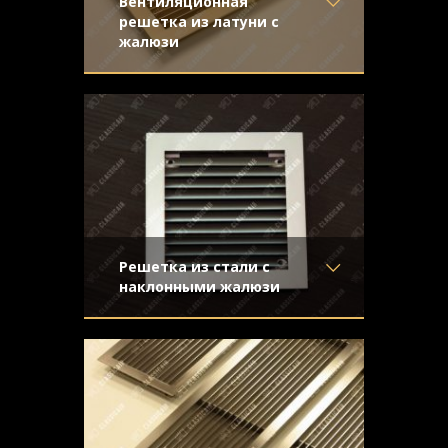
Вентиляционная
решетка из латуни с
жалюзи
Материал
- Латунь
Золотистая вентиляционная решетка из
Отделка
- Шлифованная
матовой шлифованной латуни с жалюзи
латунь
Узор
-
Конструкция
- Жалюзи
Решетка из стали с
наклонными жалюзи
Материал
- Обычная сталь
Стальная решетка с покраской под
Отделка
- Покраска
серебристый металлик. Наклонные
Узор
-
жалюзи и скрытый крепеж
Конструкция
- Жалюзи