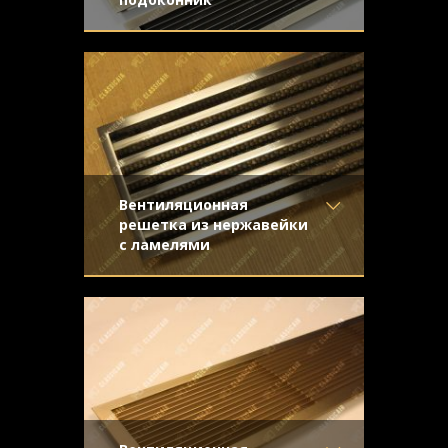
Материал
- Латунь
Предназначались для установки в
Отделка
- Старение с
длинные подоконники. Простые формы
направленной риской
жалюзийной конструкции подчеркивают
Узор
-
благородство натурального металла.
Конструкция
- Жалюзи
Вентиляционная
решетка из нержавейки
с ламелями
Материал
- Нержавеющая
Строгая и стильная решетка для
сталь
вентиляции, выполненная из
Отделка
- Шлифованная
нержавеющей стали. Решётка имеет
нержавейка
Узор
- Щелевой
Конструкция
- Жалюзи