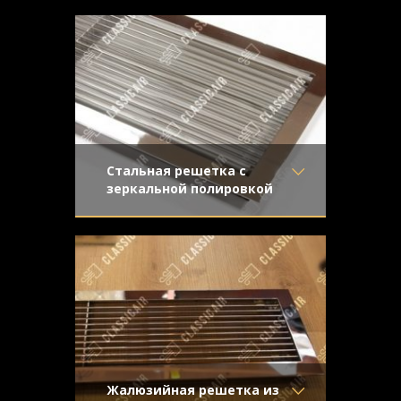
Жалюзийная решетка сложна в
Отделка
- Шлифованная
производстве и обработке, что
латунь
превращает ее не только в изысканный
Узор
-
Конструкция
- Жалюзи
Стальная решетка с
зеркальной полировкой
Материал
- Нержавеющая
Решетка жалюзийного типа сложна в
сталь
производстве, но обладает
Отделка
- Полированная
неповторимым внешним видом.
нержавейка
Зеркальная
Узор
-
Конструкция
- Жалюзи
Жалюзийная решетка из