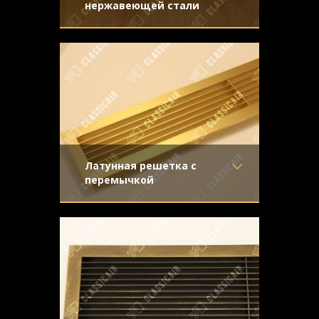
нержавеющей стали
Материал
- Нержавеющая
Стальная жалюзийная решетка –
сталь
дорогой и изысканный декоративный
Отделка
- Полированная
аксессуар. Мы предложили клиенту
нержавейка
Узор
-
Конструкция
- Жалюзи
Латунная решетка с
перемычкой
Материал
- Латунь
Настоящее украшение интерьера,
Отделка
- Шлифованная
особенно эффектно выглядит в
латунь
сочетании с темными деревянными
Узор
-
подоконниками
Конструкция
- Жалюзи