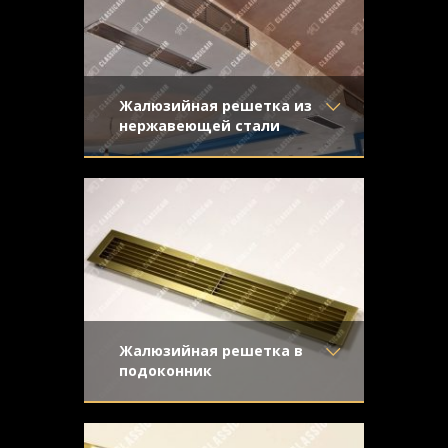
Жалюзийная решетка из
нержавеющей стали
Материал
- Нержавеющая
Решетка жалюзийного типа из
сталь
нержавеющей стали. Отделка -
Отделка
- Шлифованная
направленная шлифовка
нержавейка
Узор
-
Конструкция
- Жалюзи
Жалюзийная решетка в
подоконник
Материал
- Латунь
Классическая конструкция с прямыми
Отделка
- Старение с
жалюзи из латуни
направленной риской