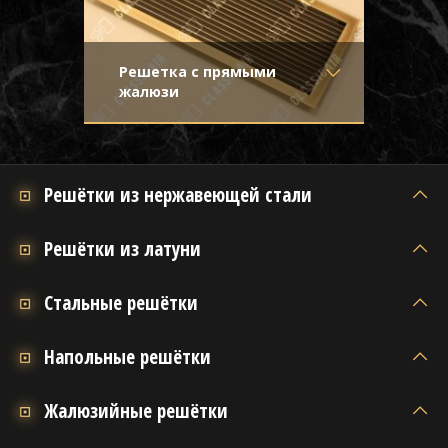
Решетка с прямыми
жалюзи
Материал
- Латунь
Приглушенное, благородное сияние
Отделка
- Старение с
такой решетки привносит в интерьер
эффектом затёртости
красоту и изысканность
Узор
-
Решётки из нержавеющей стали
Конструкция
- Жалюзи
Решётки из латуни
Стальные решётки
Напольные решётки
Жалюзийные решётки