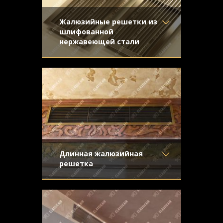
Жалюзийные решетки из
шлифованной
нержавеющей стали
Материал
- Нержавеющая
Жалюзийные решетки из нержавеющей
сталь
стали для вентиляции. Отделка -
Отделка
- Шлифованная
направленная шлифовка
нержавейка
Узор
-
Конструкция
- Жалюзи
Длинная жалюзийная
решетка
Материал
- Латунь
Жалюзийная вентиляционная решетка
Отделка
- Старение с
из латуни со средним старением и
эффектом затёртости
эффектом затертости
Узор
-
Конструкция
- Жалюзи