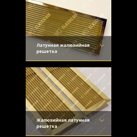
Узор
-
Конструкция
- Жалюзи
Латунная жалюзийная
решетка
Материал
- Латунь
Жалюзийная решетка из полированной
Отделка
- Полированная
латуни для вентиляционного отверстия.
латунь
Жалюзи прямые, крепеж
Узор
-
Конструкция
- Жалюзи
Жалюзийная латунная
решетка
Материал
- Латунь