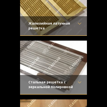
Жалюзийная латунная
решетка
Материал
- Латунь
Жалюзийная решетка сложна в
Отделка
- Шлифованная
производстве и обработке, что
латунь
превращает ее не только в изысканный
Узор
-
Конструкция
- Жалюзи
Стальная решетка с
зеркальной полировкой
Материал
- Нержавеющая
Решетка жалюзийного типа сложна в
сталь
производстве, но обладает
Отделка
- Полированная
неповторимым внешним видом.