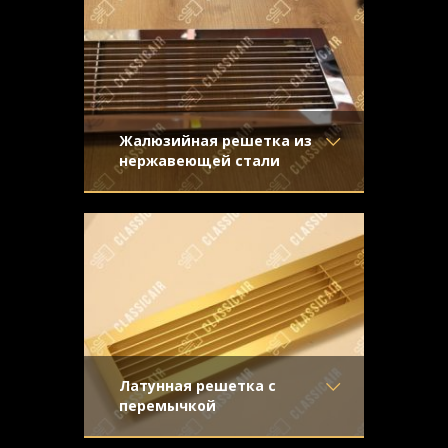
нержавейка
Зеркальная
Узор
-
Конструкция
- Жалюзи
Жалюзийная решетка из
нержавеющей стали
Материал
- Нержавеющая
Стальная жалюзийная решетка –
сталь
дорогой и изысканный декоративный
Отделка
- Полированная
аксессуар. Мы предложили клиенту
нержавейка
Узор
-
Конструкция
- Жалюзи
Латунная решетка с
перемычкой
Материал
- Латунь
Настоящее украшение интерьера,