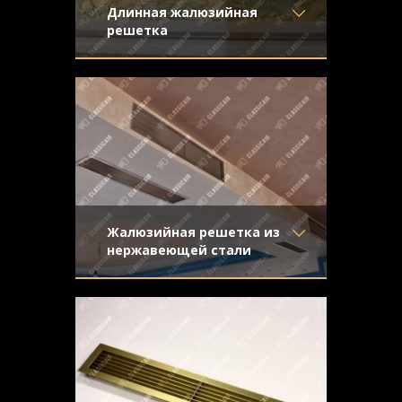
Длинная жалюзийная
решетка
Материал
- Латунь
Жалюзийная вентиляционная решетка
Отделка
- Старение с
из латуни со средним старением и
эффектом затёртости
эффектом затертости
Узор
-
Конструкция
- Жалюзи
Жалюзийная решетка из
нержавеющей стали
Материал
- Нержавеющая
Решетка жалюзийного типа из
сталь
нержавеющей стали. Отделка -
Отделка
- Шлифованная
направленная шлифовка
нержавейка
Узор
-
Конструкция
- Жалюзи