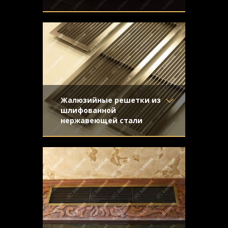
Материал
- Обычная сталь
Стальная решетка с покраской под
Отделка
- Покраска
серебристый металлик. Наклонные
Узор
-
жалюзи и скрытый крепеж
Конструкция
- Жалюзи
Жалюзийные решетки из
шлифованной
нержавеющей стали
Материал
- Нержавеющая
Жалюзийные решетки из нержавеющей
сталь
стали для вентиляции. Отделка -
Отделка
- Шлифованная
направленная шлифовка
нержавейка
Узор
-
Конструкция
- Жалюзи