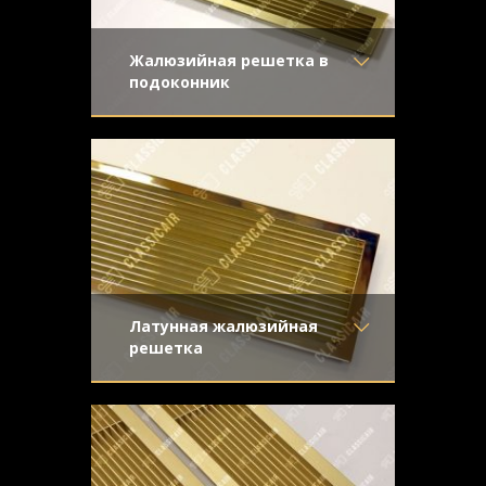
Жалюзийная решетка в
подоконник
Материал
- Латунь
Классическая конструкция с прямыми
Отделка
- Старение с
жалюзи из латуни
направленной риской
Узор
-
Конструкция
- Жалюзи
Латунная жалюзийная
решетка
Материал
- Латунь
Жалюзийная решетка из полированной
Отделка
- Полированная
латуни для вентиляционного отверстия.
латунь
Жалюзи прямые, крепеж
Узор
-
Конструкция
- Жалюзи