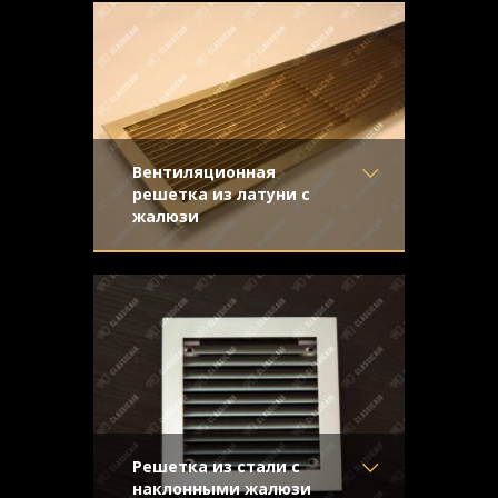
вентиляции, выполненная из
Отделка
- Шлифованная
нержавеющей стали. Решётка имеет
нержавейка
Узор
- Щелевой
Конструкция
- Жалюзи
Вентиляционная
решетка из латуни с
жалюзи
Материал
- Латунь
Золотистая вентиляционная решетка из
Отделка
- Шлифованная
матовой шлифованной латуни с жалюзи
латунь
Узор
-
Конструкция
- Жалюзи
Решетка из стали с
наклонными жалюзи