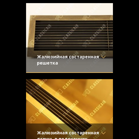
Отделка
- Шлифованная
особенно эффектно выглядит в
латунь
сочетании с темными деревянными
Узор
-
подоконниками
Конструкция
- Жалюзи
Жалюзийная состаренная
решетка
Материал
- Латунь
Вентиляционная решетка из старенной
Отделка
- Старение с
латуни для применения в системе
эффектом затёртости
принудительной вентиляции и
Узор
-
кондиционирования
Конструкция
- Жалюзи
Жалюзийная состаренная
латунь в подоконник