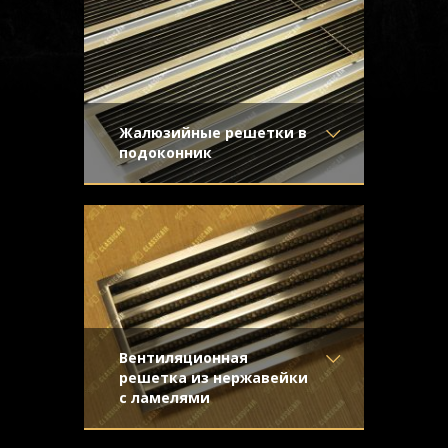
Жалюзийные решетки в
подоконник
Материал
- Латунь
Предназначались для установки в
Отделка
- Старение с
длинные подоконники. Простые формы
направленной риской
жалюзийной конструкции подчеркивают
Узор
-
благородство натурального металла.
Конструкция
- Жалюзи
Вентиляционная
решетка из нержавейки
с ламелями
Материал
- Нержавеющая
Строгая и стильная решетка для
сталь