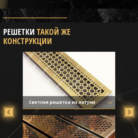
РЕШЕТКИ
ТАКОЙ ЖЕ
КОНСТРУКЦИИ
Светлая решетка из латуни
Материал
- Латунь
Отделка
- Старение с эффектом
затёртости