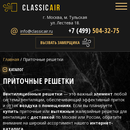
г. Москва, м. Тульская
ул. Лестева 18.
+7 (499)
504-32-75
info@classicair.ru
ВЫЗВАТЬ ЗАМЕРЩИКА
Главная
/
Приточные решетки
КАТАЛОГ
ПРИТОЧНЫЕ РЕШЕТКИ
Вентиляционные решетки
— это важный
элемент
любой
системы вентиляции, обеспечивающий эффективный приток
и отток
воздуха
в
помещениях
. Если вы планируете
купить
приточные или
вытяжные
жалюзийные решетки для
вентиляции с
доставкой
по Москве или России, обратите
внимание на широкий ассортимент нашего
интернет-
каталога
.