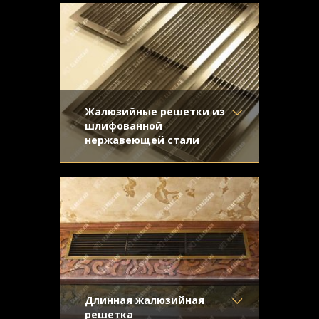
Отделка
- Покраска
серебристый металлик. Наклонные
Узор
-
жалюзи и скрытый крепеж
Конструкция
- Жалюзи
Жалюзийные решетки из
шлифованной
нержавеющей стали
Материал
- Нержавеющая
Жалюзийные решетки из нержавеющей
сталь
стали для вентиляции. Отделка -
Отделка
- Шлифованная
направленная шлифовка
нержавейка
Узор
-
Конструкция
- Жалюзи
Длинная жалюзийная
решетка