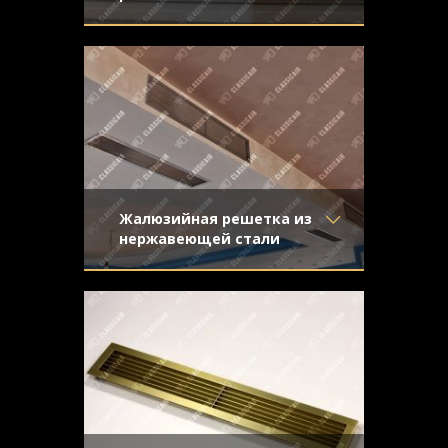
Материал
- Латунь
Жалюзийная вентиляционная решетка
Отделка
- Старение с
из латуни со средним старением и
эффектом затёртости
эффектом затертости
Узор
-
Конструкция
- Жалюзи
Жалюзийная решетка из
нержавеющей стали
Материал
- Нержавеющая
Решетка жалюзийного типа из
сталь
нержавеющей стали. Отделка -
Отделка
- Шлифованная
направленная шлифовка
нержавейка
Узор
-
Конструкция
- Жалюзи