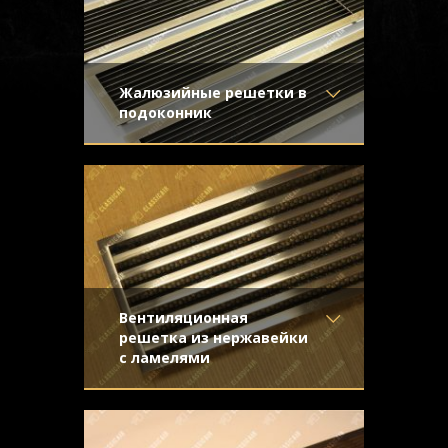
Жалюзийные решетки в
подоконник
Материал
- Латунь
Предназначались для установки в
Отделка
- Старение с
длинные подоконники. Простые формы
направленной риской
жалюзийной конструкции подчеркивают
Узор
-
благородство натурального металла.
Конструкция
- Жалюзи
Вентиляционная
решетка из нержавейки
с ламелями
Материал
- Нержавеющая
Строгая и стильная решетка для
сталь
вентиляции, выполненная из
Отделка
- Шлифованная
нержавеющей стали. Решётка имеет
нержавейка