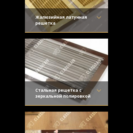
Жалюзийная латунная
решетка
Материал
- Латунь
Жалюзийная решетка сложна в
Отделка
- Шлифованная
производстве и обработке, что
латунь
превращает ее не только в изысканный
Узор
-
Конструкция
- Жалюзи
Стальная решетка с
зеркальной полировкой
Материал
- Нержавеющая
Решетка жалюзийного типа сложна в
сталь
производстве, но обладает
Отделка
- Полированная
неповторимым внешним видом.
нержавейка
Зеркальная
Узор
-