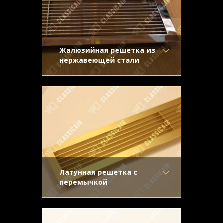
Конструкция
- Жалюзи
Жалюзийная решетка из
нержавеющей стали
Материал
- Нержавеющая
Стальная жалюзийная решетка –
сталь
дорогой и изысканный декоративный
Отделка
- Полированная
аксессуар. Мы предложили клиенту
нержавейка
Узор
-
Конструкция
- Жалюзи
Латунная решетка с
перемычкой
Материал
- Латунь
Настоящее украшение интерьера,
Отделка
- Шлифованная
особенно эффектно выглядит в
латунь
сочетании с темными деревянными