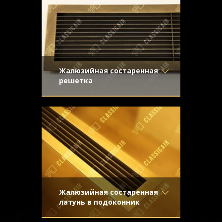
Узор
-
подоконниками
Конструкция
- Жалюзи
Жалюзийная состаренная
решетка
Материал
- Латунь
Вентиляционная решетка из старенной
Отделка
- Старение с
латуни для применения в системе
эффектом затёртости
принудительной вентиляции и
Узор
-
кондиционирования
Конструкция
- Жалюзи
Жалюзийная состаренная
латунь в подоконник
Материал
- Латунь