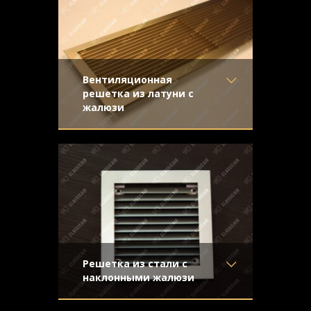
Узор
- Щелевой
Конструкция
- Жалюзи
Вентиляционная
решетка из латуни с
жалюзи
Материал
- Латунь
Золотистая вентиляционная решетка из
Отделка
- Шлифованная
матовой шлифованной латуни с жалюзи
латунь
Узор
-
Конструкция
- Жалюзи
Решетка из стали с
наклонными жалюзи
Материал
- Обычная сталь
Стальная решетка с покраской под