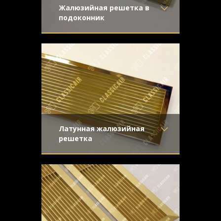
Жалюзийная решетка в
подоконник
Материал
- Латунь
Классическая конструкция с прямыми
Отделка
- Старение с
жалюзи из латуни
направленной риской
Узор
-
Конструкция
- Жалюзи
Латунная жалюзийная
решетка
Материал
- Латунь
Жалюзийная решетка из полированной
Отделка
- Полированная
латуни для вентиляционного отверстия.
латунь
Жалюзи прямые, крепеж
Узор
-
Конструкция
- Жалюзи