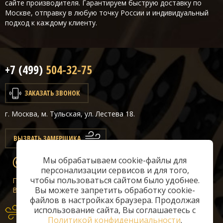
сайте производителя. Гарантируем быструю доставку по
Москве, отправку в любую точку России и индивидуальный
подход к каждому клиенту.
+7 (499)
504-32-75
ЗАКАЗАТЬ ЗВОНОК
г. Москва, м. Тульская, ул. Лестева 18.
ВЫЗВАТЬ ЗАМЕРЩИКА
Мы обрабатываем cookie-файлы для
info@classicair.ru
персонализации сервисов и для того,
чтобы пользоваться сайтом было удобнее.
Пн-Сб:
10 — 20
Вы можете запретить обработку cookie-
Вс:
10 — 19
файлов в настройках браузера. Продолжая
использование сайта, Вы соглашаетесь с
Политикой конфиденциальности
.