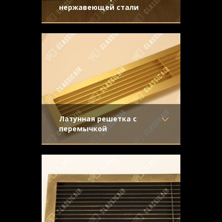
нержавеющей стали
Материал
- Нержавеющая
Стальная жалюзийная решетка –
сталь
дорогой и изысканный декоративный
Отделка
- Полированная
аксессуар. Мы предложили клиенту
нержавейка
Узор
-
Конструкция
- Жалюзи
Латунная решетка с
перемычкой
Материал
- Латунь
Настоящее украшение интерьера,
Отделка
- Шлифованная
особенно эффектно выглядит в
латунь
сочетании с темными деревянными
Узор
-
подоконниками
Конструкция
- Жалюзи