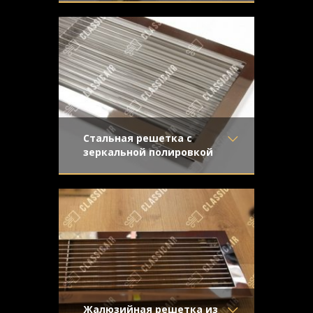
Материал
- Латунь
Жалюзийная решетка сложна в
Отделка
- Шлифованная
производстве и обработке, что
латунь
превращает ее не только в изысканный
Узор
-
Конструкция
- Жалюзи
Стальная решетка с
зеркальной полировкой
Материал
- Нержавеющая
Решетка жалюзийного типа сложна в
сталь
производстве, но обладает
Отделка
- Полированная
неповторимым внешним видом.
нержавейка
Зеркальная
Узор
-
Конструкция
- Жалюзи
Жалюзийная решетка из