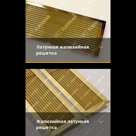
Узор
-
Конструкция
- Жалюзи
Латунная жалюзийная
решетка
Материал
- Латунь
Жалюзийная решетка из полированной
Отделка
- Полированная
латуни для вентиляционного отверстия.
латунь
Жалюзи прямые, крепеж
Узор
-
Конструкция
- Жалюзи
Жалюзийная латунная
решетка