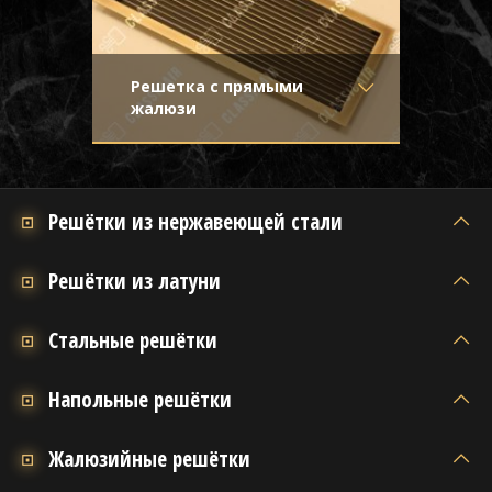
Решетка с прямыми
жалюзи
Материал
- Латунь
Приглушенное, благородное сияние
Отделка
- Старение с
такой решетки привносит в интерьер
эффектом затёртости
красоту и изысканность
Узор
-
Решётки из нержавеющей стали
Конструкция
- Жалюзи
Решётки из латуни
Стальные решётки
Напольные решётки
Жалюзийные решётки