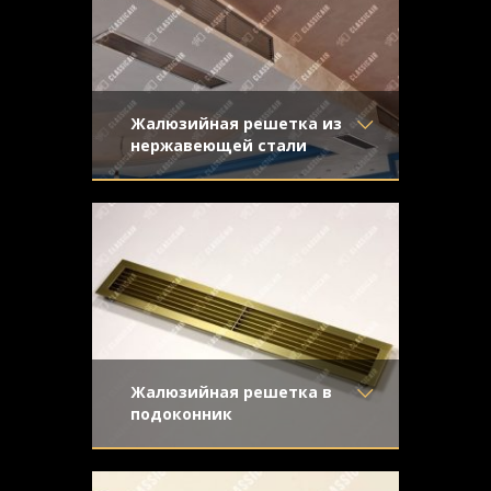
Жалюзийная решетка из
нержавеющей стали
Материал
- Нержавеющая
Решетка жалюзийного типа из
сталь
нержавеющей стали. Отделка -
Отделка
- Шлифованная
направленная шлифовка
нержавейка
Узор
-
Конструкция
- Жалюзи
Жалюзийная решетка в
подоконник
Материал
- Латунь
Классическая конструкция с прямыми
Отделка
- Старение с
жалюзи из латуни
направленной риской