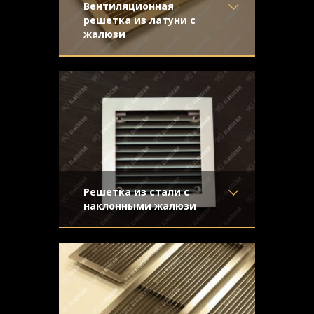
Вентиляционная
решетка из латуни с
жалюзи
Материал
- Латунь
Золотистая вентиляционная решетка из
Отделка
- Шлифованная
матовой шлифованной латуни с жалюзи
латунь
Узор
-
Конструкция
- Жалюзи
Решетка из стали с
наклонными жалюзи
Материал
- Обычная сталь
Стальная решетка с покраской под
Отделка
- Покраска
серебристый металлик. Наклонные
Узор
-
жалюзи и скрытый крепеж
Конструкция
- Жалюзи