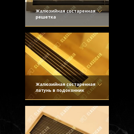
Жалюзийная состаренная
решетка
Материал
- Латунь
Вентиляционная решетка из старенной
Отделка
- Старение с
латуни для применения в системе
эффектом затёртости
принудительной вентиляции и
Узор
-
кондиционирования
Конструкция
- Жалюзи
Жалюзийная состаренная
латунь в подоконник
Материал
- Латунь
Декоративная решетка в подоконник с
Отделка
- Декорирование
жалюзи из латуни с легким эффектом
под стареную латунь с
старения
направленной риской
Узор
-
Конструкция
- Жалюзи