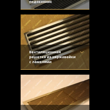
подоконник
Материал
- Латунь
Предназначались для установки в
Отделка
- Старение с
длинные подоконники. Простые формы
направленной риской
жалюзийной конструкции подчеркивают
Узор
-
благородство натурального металла.
Конструкция
- Жалюзи
Вентиляционная
решетка из нержавейки
с ламелями
Материал
- Нержавеющая
Строгая и стильная решетка для
сталь
вентиляции, выполненная из
Отделка
- Шлифованная
нержавеющей стали. Решётка имеет
нержавейка
Узор
- Щелевой
Конструкция
- Жалюзи