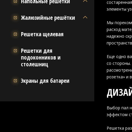
Напольные решётки
состаренная
элементы уз
Жалюзийные решётки
Мы порекоме
расход мате
Решетка щелевая
надежно скр
пространств
Решетки для
подоконников и
Еще одно ва
столешниц
со стороны.
рассмотрени
розетка» и 
Экраны для батареи
ДИЗАЙ
Выбор пал н
эффектом ст
Решетка раз