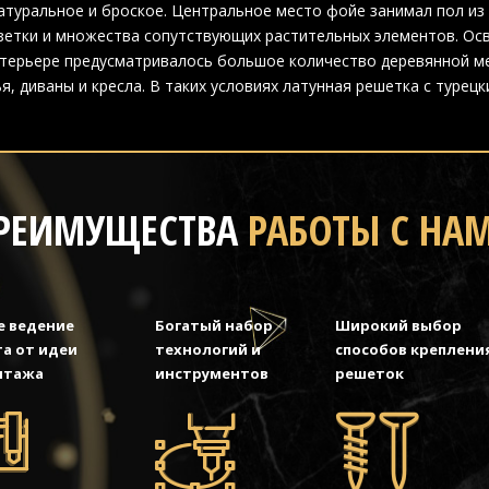
атуральное и броское. Центральное место фойе занимал пол из
зетки и множества сопутствующих растительных элементов. Ос
нтерьере предусматривалось большое количество деревянной ме
ья, диваны и кресла. В таких условиях латунная решетка с туре
РЕИМУЩЕСТВА
РАБОТЫ С НА
е ведение
Богатый набор
Широкий выбор
а от идеи
технологий и
способов креплени
нтажа
инструментов
решеток