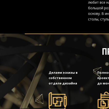
любит все н
большой ро
основу. В и
столы, стул
П
Делаем эскизы в
Полно
собственном
проект
отделе дизайна
до мо