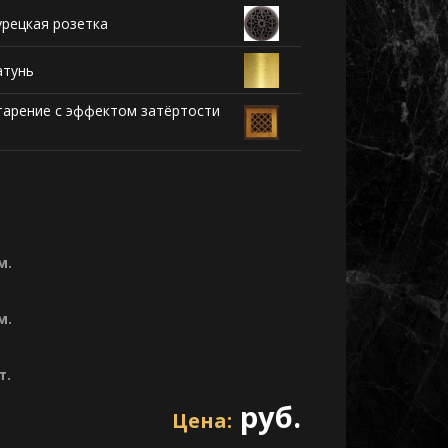
урецкая розетка
атунь
тарение с эффектом затёртости
м.
м.
т.
руб.
Цена: