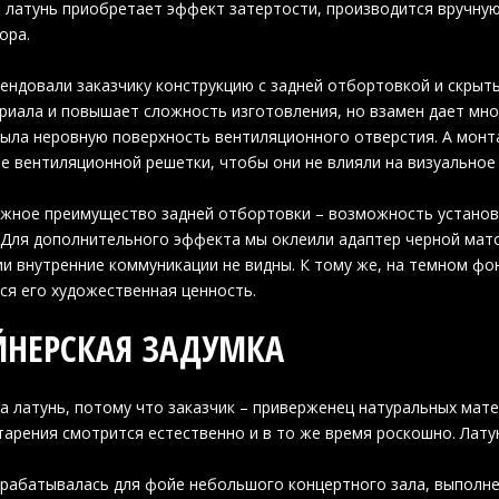
 латунь приобретает эффект затертости, производится вручну
ора.
ндовали заказчику конструкцию с задней отбортовкой и скрыт
риала и повышает сложность изготовления, но взамен дает мн
ыла неровную поверхность вентиляционного отверстия. А монт
е вентиляционной решетки, чтобы они не влияли на визуальное
жное преимущество задней отбортовки – возможность установи
 Для дополнительного эффекта мы оклеили адаптер черной мат
и внутренние коммуникации не видны. К тому же, на темном фо
вся его художественная ценность.
НЕРСКАЯ ЗАДУМКА
а латунь, потому что заказчик – приверженец натуральных мат
арения смотрится естественно и в то же время роскошно. Латун
рабатывалась для фойе небольшого концертного зала, выполнен