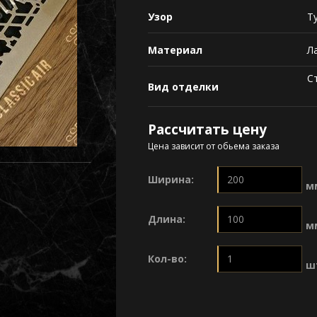
Узор
Т
Материал
Л
С
Вид отделки
Рассчитать цену
Цена зависит от обьема заказа
Ширина:
м
Длина:
м
Кол-во:
ш