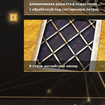
й
Алюминиевая решетка в подоконник
с обработкой под состаренную латунь
Материал
- Алюминий
Отделка
- Декорирование под
стареную латунь с затёртостью
 с
В стиле английский ампир
Материал
- Латунь
йка
Отделка
- Старение с направленной
риской