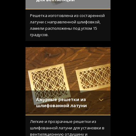
Материал
- Латунь
Отделка
- Старение с
Решетка изготовлена из состаренной
направленной риской
латуни с направленной шлифовкой,
Узор
- Щелевой
ламели расположены под углом 15
Конструкция
- С отбортовкой
градусов.
Ажурные решетки из
шлифованной латуни
Материал
- Латунь
Отделка
- Шлифованная
Легкие и прозрачные решетки из
латунь
шлифованной латуни для установки в
Узор
- Волны
вентиляционную отдушину и