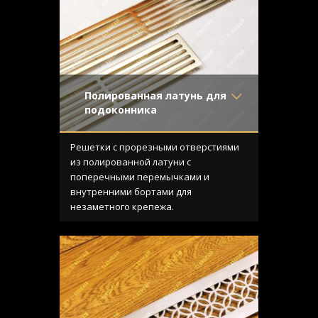
Полированная латунь для
подоконника
Материал
- Латунь
Отделка
- Полированная
Решетки с прорезными отверстиями
латунь
из полированной латуни с
Узор
- Щелевой
поперечными перемычками и
Конструкция
- С отбортовкой
внутренними бортами для
незаметного крепежа.