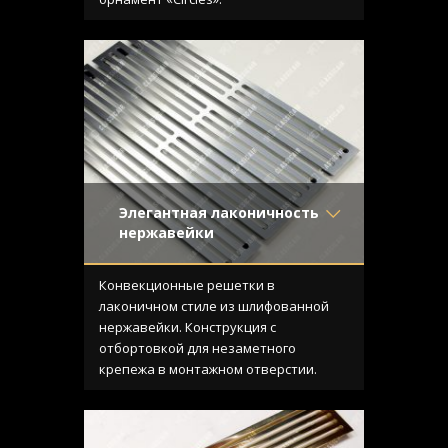
Элегантная лаконичность
нержавейки
Материал
- Нержавеющая
сталь
Конвекционные решетки в
Отделка
- Шлифованная
лаконичном стиле из шлифованной
нержавейка
нержавейки. Конструкция с
Узор
- Щелевой
отбортовкой для незаметного
Конструкция
- С отбортовкой
крепежа в монтажном отверстии.