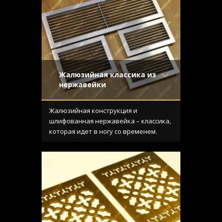
Жалюзийная классика из
нержавейки
Материал
- Нержавеющая
сталь
Жалюзийная конструкция и
Отделка
- Шлифованная
шлифованная нержавейка – классика,
нержавейка
которая идет в ногу со временем.
Узор
- Щелевой
Конструкция
- С отбортовкой