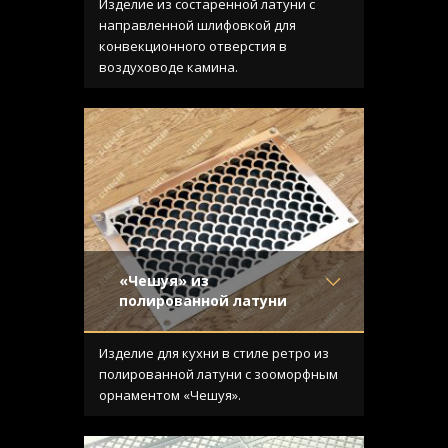
Отделка
- Старение с
Изделие из состаренной латуни с
направленной риской
направленной шлифовкой для
Узор
- Щелевой
конвекционного отверстия в
Конструкция
- С отбортовкой
воздуховоде камина.
«Чешуя» из
полированной латуни
Материал
- Латунь
Отделка
- Полированная
Изделие для кухни в стиле ретро из
латунь
полированной латуни с зооморфным
Узор
- Чешуя
орнаментом «Чешуя».
Конструкция
- Плоская