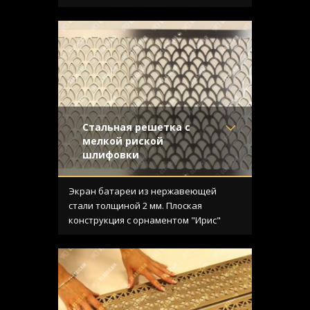
Стальная решетка с
мелкой риской
шлифовки
Материал
- Нержавеющая
сталь
Экран батареи из нержавеющей
Отделка
- Шлифованная
стали толщиной 2 мм. Плоская
нержавейка
конструкция с орнаментом "Ирис"
Узор
- Ирис
Конструкция
- Плоская