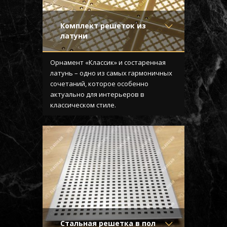
Комплект решеток из
латуни
Материал
- Латунь
Отделка
- Старение с
Орнамент «Классик» и состаренная
эффектом затёртости
латунь – одно из самых гармоничных
Узор
- Classic
сочетаний, которое особенно
Конструкция
- Плоская
актуально для интерьеров в
классическом стиле.
Стальная решетка в пол