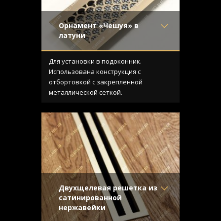
Орнамент «Чешуя» в
латуни
Материал
- Латунь
Отделка
- Старение с
Для установки в подоконник.
направленной риской
Использована конструкция с
Узор
- Чешуя
отбортовкой с закрепленной
Конструкция
- С отбортовкой
металлической сеткой.
Двухщелевая решетка из
сатинированной
нержавейки