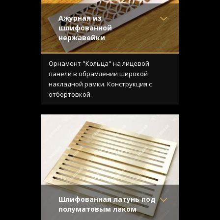
Ажурная из
шлифованной
нержавейки
Материал
- Нержавеющая
сталь
Орнамент "Кольца" на лицевой
Отделка
- Шлифованная
панели в обрамлении широкой
нержавейка
накладной рамки. Конструкция с
Узор
- Кольца
отбортовкой.
Конструкция
- С отбортовкой
Шлифованная латунь под
полуматовым лаком