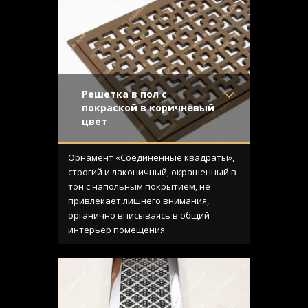
Решетка в пол с
покраской в коричневый
цвет
Материал
- Обычная сталь
Отделка
- Покраска
Орнамент «Соединенные квадраты»,
Узор
- Соединенные
строгий и лаконичный, окрашенный в
квадраты
тон с напольным покрытием, не
Конструкция
- С выборкой
привлекает лишнего внимания,
органично вписываясь в общий
интерьер помещения.