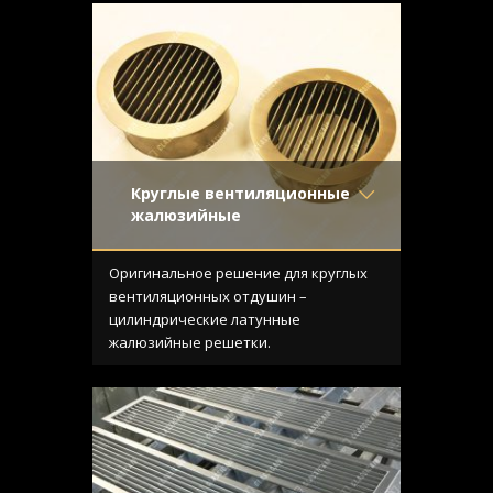
Круглые вентиляционные
жалюзийные
Материал
- Латунь
Отделка
- Старение с
Оригинальное решение для круглых
направленной риской
вентиляционных отдушин –
Узор
- Щелевой
цилиндрические латунные
Конструкция
- С отбортовкой
жалюзийные решетки.