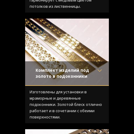
Конструкция
- Плоская
потолков из лиственницы.
Комплект изделий под
золото в подоконники
Материал
- Латунь
Отделка
- Полированная
Изготовлены для установки в
латунь
мраморные и деревянные
Узор
- Треугольники
подоконники. Золотой блеск отлично
Конструкция
- Плоская
работает и в сочетании с обеими
поверхностями.