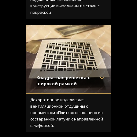
затёртостью
конструкции выполнены из стали с
Узор
- Щелевой
покраской
Конструкция
- С отбортовкой
Квадратная решетка с
широкой рамкой
Материал
- Латунь
Отделка
- Старение с
Декоративное изделие для
направленной риской
вентиляционной отдушины с
Узор
- Плитка
орнаментом «Плитка» выполнено из
Конструкция
- С отбортовкой
состаренной латуни с направленной
шлифовкой.