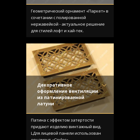
Материал
- Нержавеющая
сталь
Геометрический орнамент «Паркет» в
Отделка
- Шлифованная
сочетании с полированной
нержавейка
нержавейкой - актуальное решение
Узор
- Паркет
для стилей лофт и хай-тек.
Конструкция
- С отбортовкой
Декоративное
оформление вентиляции
из патинированной
латуни
Материал
- Латунь
Отделка
- Старение с
Патина с эффектом затертости
эффектом затёртости
придают изделию винтажный вид.
Узор
- Кольца
LДля лицевой панели использован
Конструкция
- С отбортовкой
орнамент «Circles».