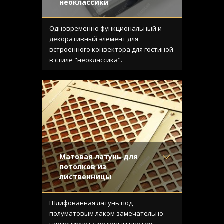
неоклассики
Материал
- Латунь
Отделка
- Старение с
Одновременно функциональный и
направленной риской
декоративный элемент для
Узор
- Кольца
встроенного конвектора для гостиной
Конструкция
- С выборкой
в стиле "неоклассика".
Матовая латунь для
потолков из
лиственницы
Материал
- Латунь
Отделка
- Шлифованная
Шлифованная латунь под
латунь
полуматовым лаком замечательно
Узор
- Ромбы с узлами
гармонирует с медовым цветом