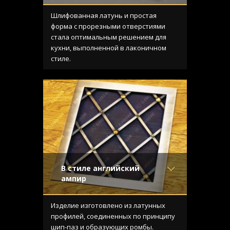
Материал
- Латунь
Отделка
- Шлифованная
Шлифованная латунь и простая
латунь
форма с прорезными отверстиями
Узор
- Щелевой
стала оптимальным решением для
Конструкция
- С отбортовкой
кухни, выполненной в лаконичном
стиле.
В стиле английский
ампир
Материал
- Латунь
Отделка
- Старение с
Изделие изготовлено из латунных
направленной риской
профилей, соединенных по принципу
Узор
-
шип-паз и образующих ромбы.