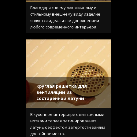
Материал
- Нержавеющая
сталь
Благодаря своему лаконичному и
Отделка
- Шлифованная
стильному внешнему виду изделие
нержавейка
является идеальным дополнением
Узор
- Щелевой
любого современного интерьера.
Конструкция
- С отбортовкой
Круглая решетка для
вентиляции из
состаренной латуни
Материал
- Латунь
Отделка
- Старение с
В кухонном интерьере с винтажными
эффектом затёртости
нотками теплая патинированная
Узор
- Крестоцвет
латунь с эффектом затертости заняла
Конструкция
- С отбортовкой
достойное место.