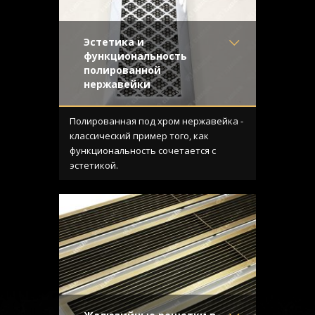
Эстетика и
функциональность
полированной
нержавейки
Материал
- Нержавеющая
сталь
Полированная под хром нержавейка -
Отделка
- Полированная
классический пример того, как
нержавейка
функциональность сочетается с
Узор
- Classic
эстетикой.
Конструкция
- С отбортовкой