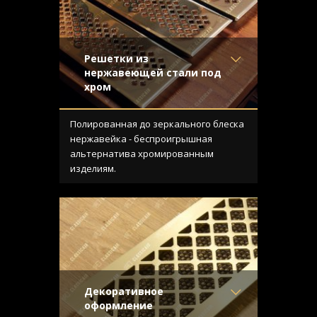
Решетки из
нержавеющей стали под
хром
Материал
- Нержавеющая
сталь
Полированная до зеркального блеска
Отделка
- Полированная
нержавейка - беспроигрышная
нержавейка
альтернатива хромированным
Узор
- Крестоцвет
изделиям.
Конструкция
- С отбортовкой
Декоративное
оформление