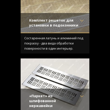
Комплект решеток для
установки в подоконники
Материал
- ЛатуньАлюминий
Отделка
- ПокраскаСтарение
Состаренная латунь и алюминий под
с эффектом затёртости
покраску - два вида обработки
Узор
- Соединенные
поверхности в один интерьер.
квадраты
Конструкция
- Плоская
«Паркет» из
шлифованной
нержавейки