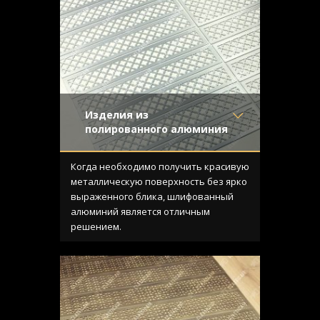
Изделия из
полированного алюминия
Материал
- Алюминий
Отделка
- Шлифованный
Когда необходимо получить красивую
алюминий
металлическую поверхность без ярко
Узор
- Classic
выраженного блика, шлифованный
Конструкция
- Плоская
алюминий является отличным
решением.