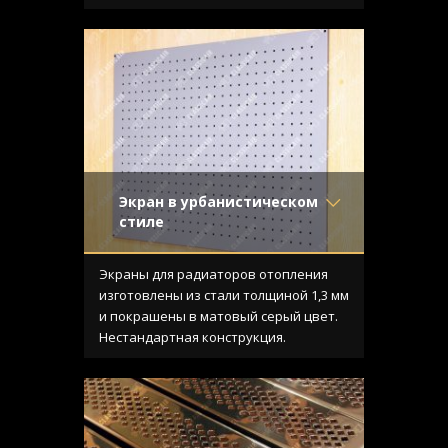
Экран в урбанистическом
стиле
Материал
- Обычная сталь
Отделка
- Покраска
Экраны для радиаторов отопления
Узор
-
изготовлены из стали толщиной 1,3 мм
Конструкция
-
и покрашены в матовый серый цвет.
Нестандартная конструкция.