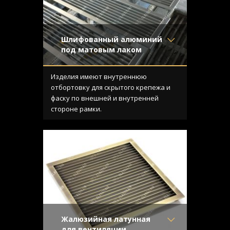
Шлифованный алюминий
под матовым лаком
Материал
- Алюминий
Отделка
- Шлифованный
Изделия имеют внутреннюю
алюминий
отбортовку для скрытого крепежа и
Узор
- Щелевой
фаску по внешней и внутренней
Конструкция
- С отбортовкой
стороне рамки.
Жалюзийная латунная
для вентиляции