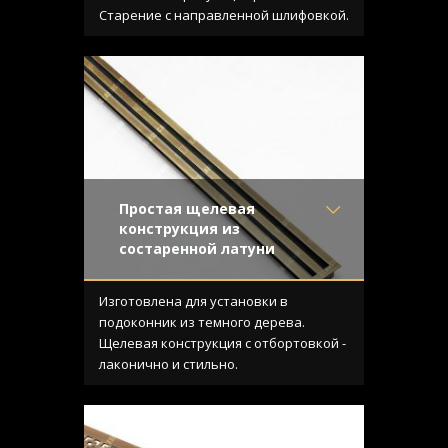
Конструкция
- С отбортовкой
Старение с направленной шлифовкой.
Простая щелевая
конструкция из
состаренной латуни
Материал
- Латунь
Отделка
- Старение с
Изготовлена для установки в
эффектом затёртости
подоконник из темного дерева.
Узор
- Щелевой
Щелевая конструкция с отбортовкой -
Конструкция
- С отбортовкой
лаконично и стильно.