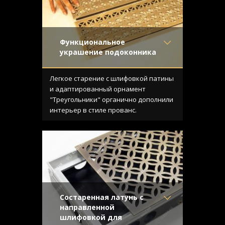
Функциональное
украшение подоконника
Материал
- Латунь
Отделка
- Старение с
Легкое старение с шлифовкой патины
эффектом затёртости
и адаптированный орнамент
Узор
- Треугольники
"Треугольники" органично дополнили
Конструкция
- С отбортовкой
интерьер в стиле прованс.
Состаренная латунь с
направленной
шлифовкой для