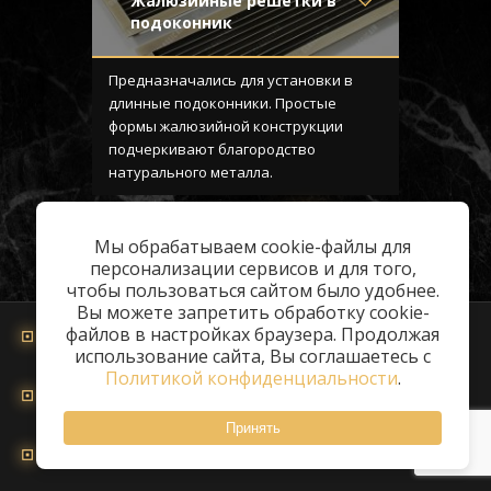
Жалюзийные решетки в
подоконник
Материал
- Латунь
Отделка
- Старение с
Предназначались для установки в
направленной риской
длинные подоконники. Простые
Узор
-
формы жалюзийной конструкции
Конструкция
- Жалюзи
подчеркивают благородство
натурального металла.
1
2
3
4
5
Мы обрабатываем cookie-файлы для
персонализации сервисов и для того,
чтобы пользоваться сайтом было удобнее.
Вы можете запретить обработку cookie-
Решётки из нержавеющей стали
файлов в настройках браузера. Продолжая
использование сайта, Вы соглашаетесь с
Политикой конфиденциальности
.
Решётки из латуни
Принять
Стальные решётки