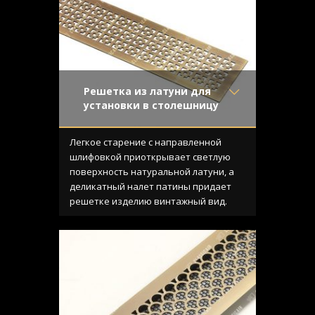
Решетка из латуни для
установки в столешницу
Материал
- Латунь
Отделка
- Старение с
Легкое старение с направленной
направленной риской
шлифовкой приоткрывает светлую
Узор
- Соединенные
поверхность натуральной латуни, а
квадраты
деликатный налет патины придает
Конструкция
- Плоская
решетке изделию винтажный вид.