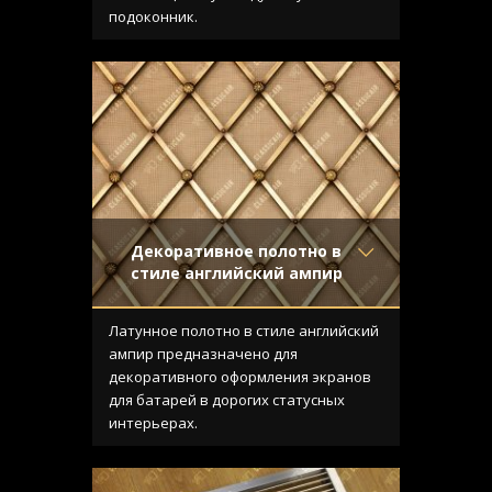
Конструкция
- Плоская
подоконник.
Декоративное полотно в
стиле английский ампир
Материал
- Латунь
Отделка
- Старение с
Латунное полотно в стиле английский
эффектом затёртости
ампир предназначено для
Узор
- Ромбы с узлами
декоративного оформления экранов
Конструкция
-
для батарей в дорогих статусных
интерьерах.