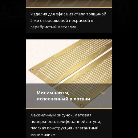
Материал
- Обычная сталь
Отделка
- Покраска
Изделия для офиса из стали толщиной
Узор
-
5 мм с порошковой покраской в
Конструкция
- С отбортовкой
серебристый металлик.
Минимализм,
исполненный в латуни
Материал
- Латунь
Отделка
- Шлифованная
Лаконичный рисунок, матовая
латунь
поверхность шлифованной латуни,
Узор
- Щелевой
плоская конструкция - элегантный
Конструкция
- Плоская
минимализм.